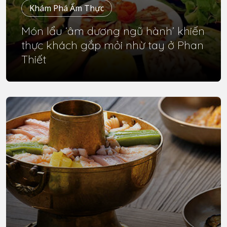
Khám Phá Ẩm Thực
Món lẩu ‘âm dương ngũ hành’ khiến
thực khách gắp mỏi nhừ tay ở Phan
Thiết