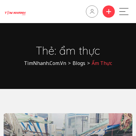
Thẻ:
ẩm thực
TìmNhanh.Com.Vn
>
Blogs
>
Ẩm Thực