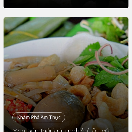
Khám Phá Ẩm Thực
Món bún thối ‘gây nghiện’, ăn với