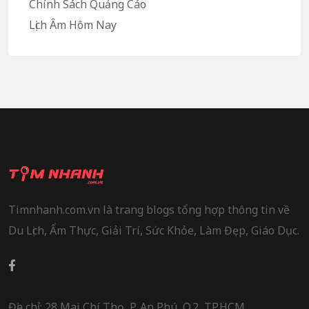
Chính Sách Quảng Cáo
Lịch Âm Hôm Nay
Timnhanh.com.vn là trang blogs tổng hợp thông tin về
Du Lịch, Ẩm Thực, Giải Trí, Sức Khỏe, Làm Đẹp, Giáo Dục.
Địa chỉ: 28 Mai Chí Thọ, P. An Phú, Q.2, TP.HCM