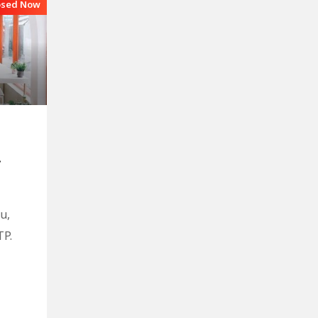
osed Now
,
u,
TP.