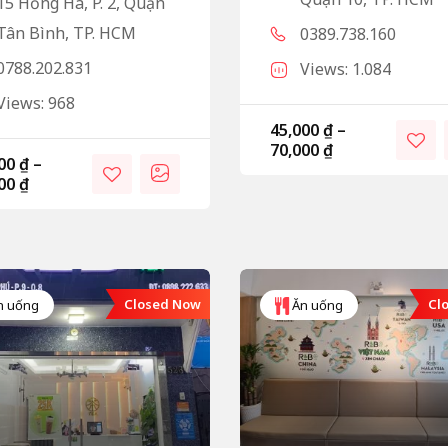
15 Hồng Hà, P. 2, Quận
Tân Bình, TP. HCM
0389.738.160
0788.202.831
Views: 1.084
Views: 968
45,000
₫
–
70,000
₫
000
₫
–
000
₫
Closed Now
Cl
n uống
Ăn uống