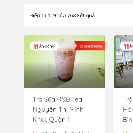
Hiển thị 1–9 của 768 kết quả
Closed Now
Ăn uống
Ă
Trà Sữa R&B Tea –
Trà
Nguyễn Thị Minh
Hồ
Khai, Quận 1
Bìn