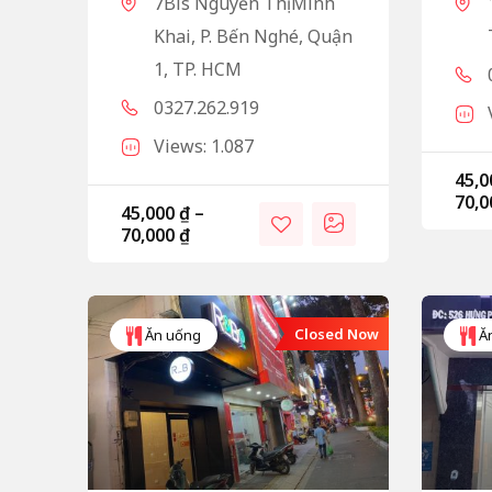
7Bis Nguyễn Thị Minh
Khai, P. Bến Nghé, Quận
1, TP. HCM
0327.262.919
Views: 1.087
45,
70,
45,000
₫
–
70,000
₫
Closed Now
Ăn uống
Ă