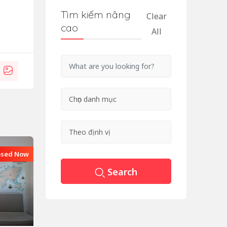
Tìm kiếm nâng
Clear
cao
All
osed Now
Search