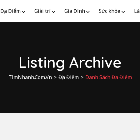
Địa Điểm
Giải trí
Gia Đình
Sức khỏe
Là
Listing Archive
TìmNhanh.Com.Vn
>
Địa Điểm
>
Danh Sách Địa Điểm