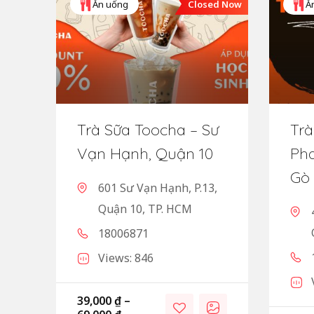
Closed Now
Ăn uống
Ă
Trà Sữa Toocha – Sư
Trà
Vạn Hạnh, Quận 10
Pha
Gò
601 Sư Vạn Hạnh, P.13,
Quận 10, TP. HCM
18006871
Views: 846
39,000
₫
–