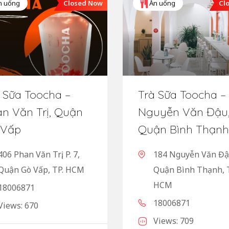
Closed Now
Cl
n uống
Ăn uống
 Sữa Toocha –
Trà Sữa Toocha –
n Văn Trị, Quận
Nguyễn Văn Đậu
 Vấp
Quận Bình Thạnh
406 Phan Văn Trị, P. 7,
184 Nguyễn Văn Đậ
Quận Gò Vấp, TP. HCM
Quận Bình Thạnh, 
HCM
18006871
18006871
Views: 670
Views: 709