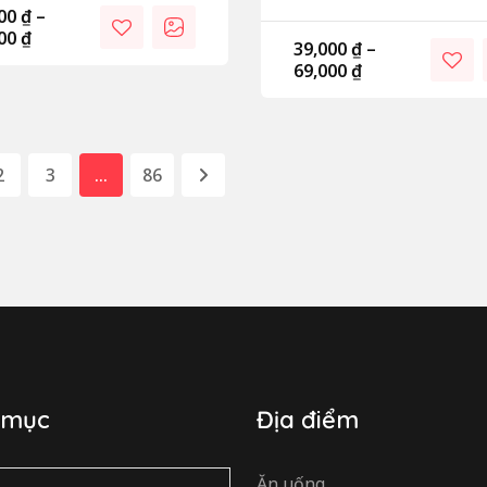
000
₫
–
000
₫
39,000
₫
–
69,000
₫
2
3
…
86
 mục
Địa điểm
Ăn uống