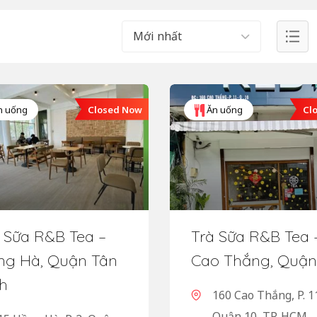
Mới nhất
Closed Now
Cl
n uống
Ăn uống
 Sữa R&B Tea –
Trà Sữa R&B Tea 
ng Hà, Quận Tân
Cao Thắng, Quận
h
160 Cao Thắng, P. 1
Quận 10, TP. HCM