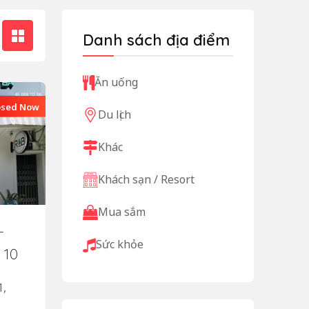
Danh sách địa điểm
Ăn uống
osed Now
Du lịch
Khác
Khách sạn / Resort
Mua sắm
–
Sức khỏe
 10
1,