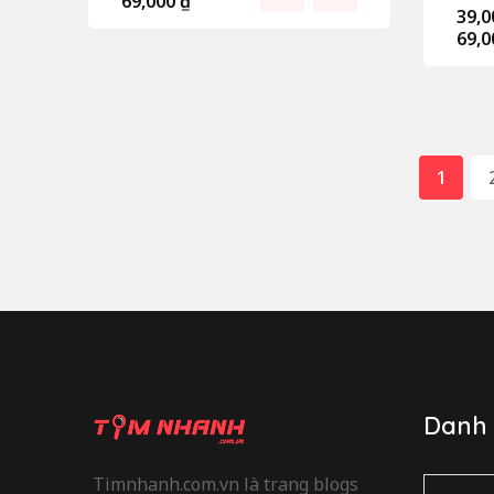
69,000
₫
39,
69,
1
Danh
Timnhanh.com.vn là trang blogs
Danh