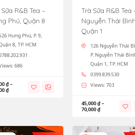
 Sữa R&B Tea –
Trà Sữa R&B Tea 
ng Phú, Quận 8
Nguyễn Thái Bình
Quận 1
526 Hưng Phú, P. 9,
Quận 8, TP. HCM
126 Nguyễn Thái B
P. Nguyễn Thái Bìn
0788.202.931
Quận 1, TP. HCM
Views: 686
0399.839.530
000
₫
–
Views: 703
000
₫
45,000
₫
–
70,000
₫