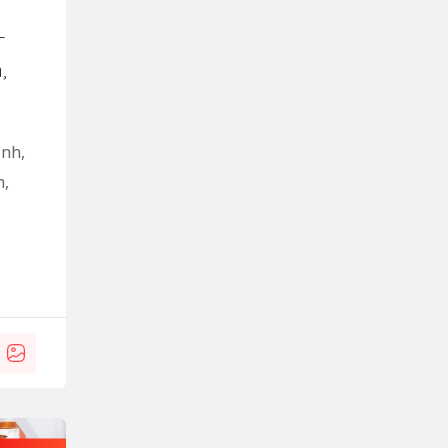
–
,
ình,
h,