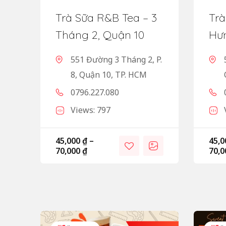
Trà Sữa R&B Tea – 3
Trà
Tháng 2, Quận 10
Hư
551 Đường 3 Tháng 2, P.
8, Quận 10, TP. HCM
0796.227.080
Views: 797
45,000
₫
–
45,
70,000
₫
70,