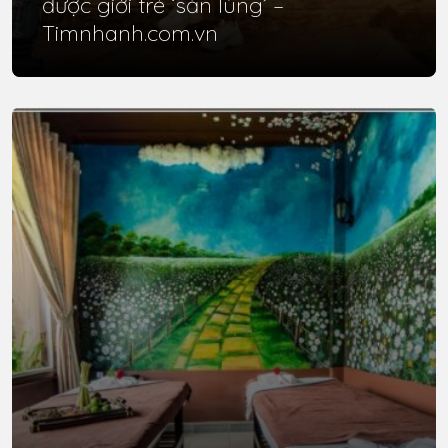
được giới trẻ ‘săn lùng’ –
Timnhanh.com.vn