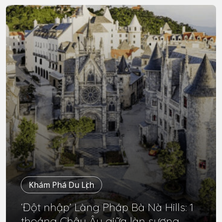
Khám Phá Du Lịch
‘Đột nhập’ Làng Pháp Bà Nà Hills: 1
thoáng Châu Âu giữa làn sương –