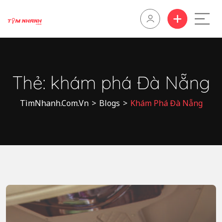
Thẻ:
khám phá Đà Nẵng
TìmNhanh.Com.Vn
>
Blogs
>
Khám Phá Đà Nẵng