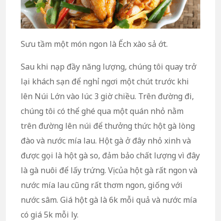
Sưu tầm một món ngon là Ếch xào sả ớt.
Sau khi nạp đầy năng lượng, chúng tôi quay trở
lại khách sạn để nghỉ ngơi một chút trước khi
lên Núi Lớn vào lúc 3 giờ chiều. Trên đường đi,
chúng tôi có thể ghé qua một quán nhỏ nằm
trên đường lên núi để thưởng thức hột gà lòng
đào và nước mía lau. Hột gà ở đây nhỏ xinh và
được gọi là hột gà so, đảm bảo chất lượng vì đây
là gà nuôi để lấy trứng. Vị của hột gà rất ngon và
nước mía lau cũng rất thơm ngon, giống với
nước sâm. Giá hột gà là 6k mỗi quả và nước mía
có giá 5k mỗi ly.