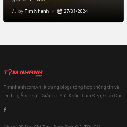
by
Tìm Nhanh
27/01/2024
Timnhanh.com.vn là trang blogs tổng hợp thông tin về
Du Lịch, Ẩm Thực, Giải Trí, Sức Khỏe, Làm Đẹp, Giáo Dục.
Địa chỉ: 28 Mai Chí Thọ, P. An Phú, Q.2, TP.HCM