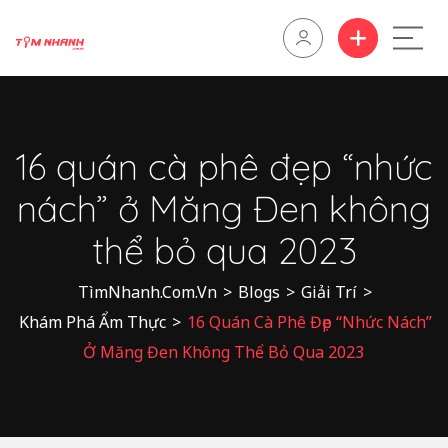
16 quán cà phê đẹp “nhức
nách” ở Măng Đen không
thể bỏ qua 2023
TìmNhanh.Com.Vn
>
Blogs
>
Giải Trí
>
Khám Phá Ẩm Thực
>
16 Quán Cà Phê Đẹp “nhức Nách”
Ở Măng Đen Không Thể Bỏ Qua 2023