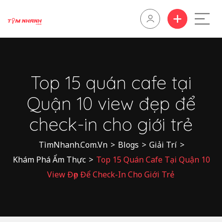
Top 15 quán cafe tại
Quận 10 view đẹp để
check-in cho giới trẻ
TìmNhanh.Com.Vn
>
Blogs
>
Giải Trí
>
Khám Phá Ẩm Thực
>
Top 15 Quán Cafe Tại Quận 10
View Đẹp Để Check-In Cho Giới Trẻ