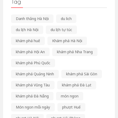
Tag
Danh thắng Hà Nội
du lich
du lịch Hà Nội
du lịch tự túc
khám phá huế
Khám phá Hà Nội
khám phá Hội An
khám phá Nha Trang
khám phá Phú Quốc
khám phá Quảng Ninh
khám phá Sài Gòn
khám phá Vũng Tàu
khám phá Đà Lạt
khám phá Đà Nẵng
món ngon
Món ngon mỗi ngày
phượt Huế