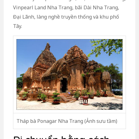
Vinpearl Land Nha Trang, bãi Dài Nha Trang,
Đại Lãnh, làng nghề truyền thống và khu phố
Tây.
Tháp bà Ponagar Nha Trang (Ảnh sưu tầm)