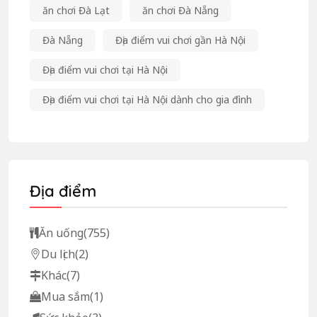
ăn chơi Đà Lạt
ăn chơi Đà Nẵng
Đà Nẵng
Địa điểm vui chơi gần Hà Nội
Địa điểm vui chơi tại Hà Nội
Địa điểm vui chơi tại Hà Nội dành cho gia đình
Địa điểm
Ăn uống
(755)
Du lịch
(2)
Khác
(7)
Mua sắm
(1)