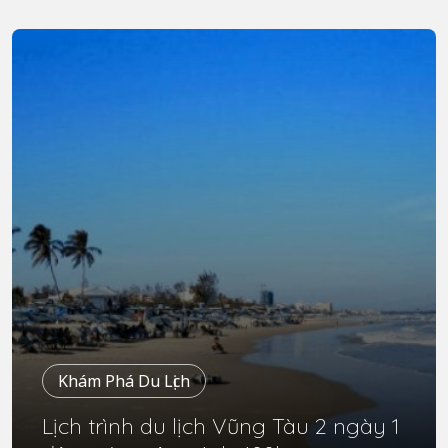
Khám Phá Du Lịch
Lịch trình du lịch Vũng Tàu 2 ngày 1