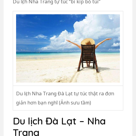
Du lịch Nha Trang tự túc “bí kíp bỏ túi”
Du lịch Nha Trang Đà Lạt tự túc thật ra đơn
giản hơn bạn nghĩ (Ảnh sưu tầm)
Du lịch Đà Lạt – Nha
Trang