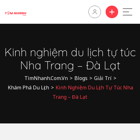
Kinh nghiệm du lịch tự túc
Nha Trang – Đà Lạt
TìmNhanh.Com.Vn
>
Blogs
>
Giải Trí
>
Khám Phá Du Lịch
>
Kinh Nghiệm Du Lịch Tự Túc Nha
Trang – Đà Lạt