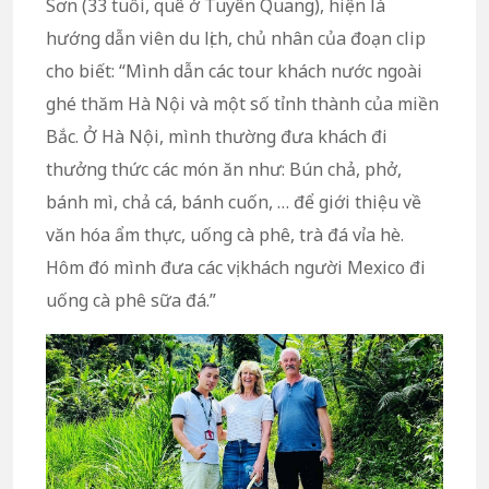
Sơn (33 tuổi, quê ở Tuyên Quang), hiện là
hướng dẫn viên du lịch, chủ nhân của đoạn clip
cho biết: “Mình dẫn các tour khách nước ngoài
ghé thăm Hà Nội và một số tỉnh thành của miền
Bắc. Ở Hà Nội, mình thường đưa khách đi
thưởng thức các món ăn như: Bún chả, phở,
bánh mì, chả cá, bánh cuốn, … để giới thiệu về
văn hóa ẩm thực, uống cà phê, trà đá vỉa hè.
Hôm đó mình đưa các vị khách người Mexico đi
uống cà phê sữa đá.”