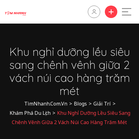
Khu nghỉ dưỡng lều siêu
sang chênh vênh giữa 2
vách núi cao hàng trăm
mét
TìmNhanh.Com.Vn
>
Blogs
>
Giải Trí
>
Khám Phá Du Lịch
>
Khu Nghỉ Dưỡng Lều Siêu Sang
Chênh Vênh Giữa 2 Vách Núi Cao Hàng Trăm Mét