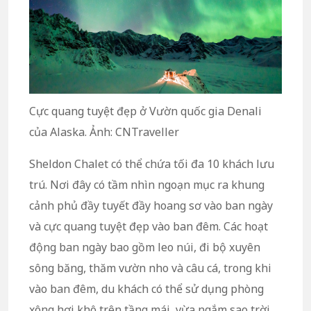
Cực quang tuyệt đẹp ở Vườn quốc gia Denali
của Alaska. Ảnh: CNTraveller
Sheldon Chalet có thể chứa tối đa 10 khách lưu
trú. Nơi đây có tầm nhìn ngoạn mục ra khung
cảnh phủ đầy tuyết đầy hoang sơ vào ban ngày
và cực quang tuyệt đẹp vào ban đêm. Các hoạt
động ban ngày bao gồm leo núi, đi bộ xuyên
sông băng, thăm vườn nho và câu cá, trong khi
vào ban đêm, du khách có thể sử dụng phòng
xông hơi khô trên tầng mái, vừa ngắm sao trời