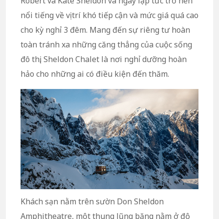
Robert và Kate Sheldon và ngay lập tức trở nên
nổi tiếng về vị trí khó tiếp cận và mức giá quá cao
cho kỳ nghỉ 3 đêm. Mang đến sự riêng tư hoàn
toàn tránh xa những căng thẳng của cuộc sống
đô thị, Sheldon Chalet là nơi nghỉ dưỡng hoàn
hảo cho những ai có điều kiện đến thăm.
Khách sạn nằm trên sườn Don Sheldon
Amphitheatre, một thung lũng băng nằm ở độ