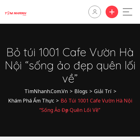
Bỏ túi 1001 Cafe Vườn Hà
Nội “sống ảo đẹp quên lối
về”
TìmNhanh.Com.Vn
>
Blogs
>
Giải Trí
>
Khám Phá Ẩm Thực
>
Bỏ Túi 1001 Cafe Vườn Hà Nội
“sống Ảo Đẹp Quên Lối Về”