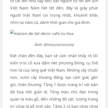
có cái tên như vậy đều bắt nguồn từ tết âm lịch
Việt Nam. Năm hết tết đến, đây là giây phút
người Việt Nam coi trọng nhất, khoảnh khắc
nhìn lại năm cũ, dành thời gian cho gia đình.
Ảnh: @missnomnomz
Đặt chân đến đây, bạn sẽ cảm nhận thấy rõ lối
kiến trúc cổ xưa đậm nét phương Đông, cụ thể
hơn là của làng quê Việt Nam. Những cây chuối
non, vườn cây thoáng đãng, tạo cảm giác gần
gũi, thân thương. Tầng 1 được trang trí với bàn
đá họa tiết giản dị. Tông màu chủ đạo trong
quán là màu gỗ, đến những đồ vật, tượng trang
trí cũng là gỗ tinh xảo. Tầng 2 có ban công rộng