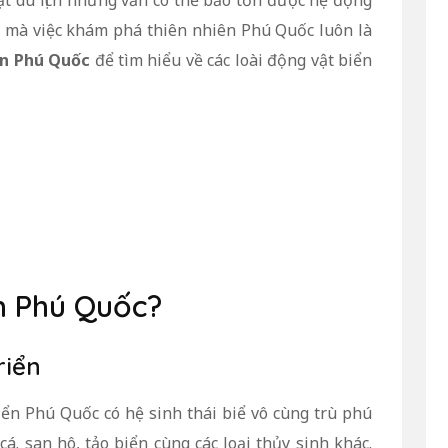
t du lịch nhưng vẫn có thể bảo tồn được hệ động
đó mà việc khám phá thiên nhiên Phú Quốc luôn là
ển Phú Quốc
để tìm hiểu về các loài động vật biển
ển Phú Quốc?
riển
ển Phú Quốc có hệ sinh thái biể vô cùng trù phú
á. san hô, tảo biển cùng các loại thủy sinh khác.