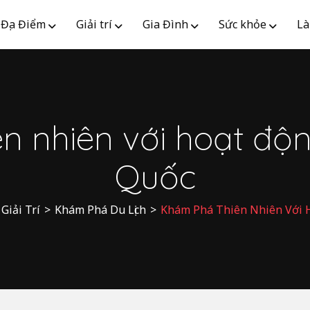
Địa Điểm
Giải trí
Gia Đình
Sức khỏe
Là
n nhiên với hoạt độn
Quốc
Giải Trí
>
Khám Phá Du Lịch
>
Khám Phá Thiên Nhiên Với 