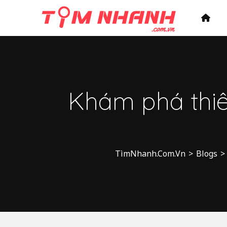
Khám phá thiê
TìmNhanh.Com.Vn
>
Blogs
>