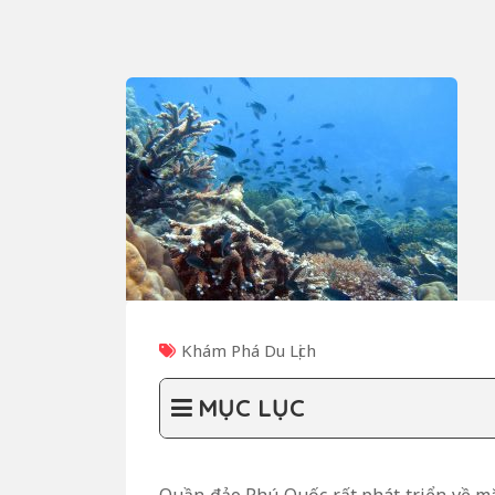
Khám Phá Du Lịch
MỤC LỤC