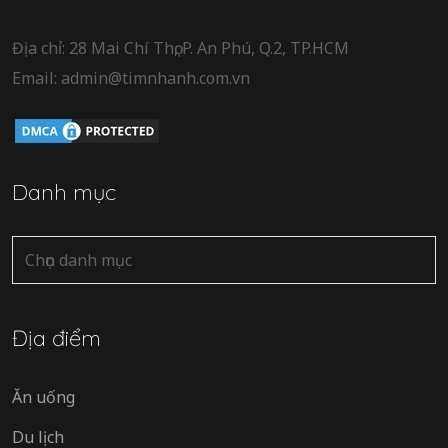
Địa chỉ: 28 Mai Chí Thọ, P. An Phú, Q.2, TP.HCM
Email: admin@timnhanh.com.vn
Danh mục
Danh
mục
Địa điểm
Ăn uống
Du lịch