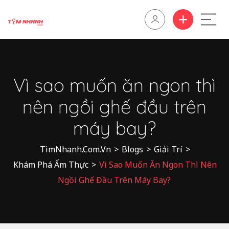
Vì sao muốn ăn ngon thì
nên ngồi ghế đầu trên
máy bay?
TìmNhanh.Com.Vn
>
Blogs
>
Giải Trí
>
Khám Phá Ẩm Thực
>
Vì Sao Muốn Ăn Ngon Thì Nên
Ngồi Ghế Đầu Trên Máy Bay?