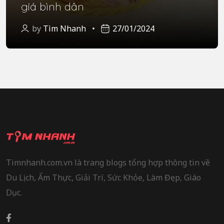
giá bình dân
by
Tìm Nhanh
27/01/2024
Timnhanh.com.vn là trang blogs tổng hợp thông tin về
Du Lịch, Ẩm Thực, Giải Trí, Sức Khỏe, Làm Đẹp, Giáo
Dục.