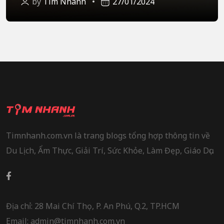
by
Tìm Nhanh
27/01/2024
Timnhanh.com.vn là trang blogs tổng hợp thông tin về
Du Lịch, Ẩm Thực, Giải Trí, Sức Khỏe, Làm Đẹp, Giáo Dục.
Địa chỉ: 28 Mai Chí Thọ, P. An Phú, Q.2, TP.HCM
Email: admin@timnhanh.com.vn