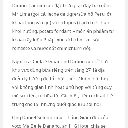
Dining. Các món ăn đặc trưng tại đây bao gồm:
Mr Lima (gỏi cá, leche de tigre/sữa hổ Peru, ớt,
khoai lang và ngô) và Octopus (bạch tuộc hun
khói nướng, potato fondant – món ăn phụ làm từ
khoai tây kiểu Pháp, xúc xích chorizo, sốt
romesco và nước sốt chimichurri đỏ).
Ngoài ra, Ciela Skybar and Dining còn sở hữu
khu vực dùng bữa riêng trên tầng 27, là địa
điểm lý tưởng để tổ chức các sự kiện, hội họp,
với không gian linh hoạt phù hợp với từng quy
mô sự kiện, từ bữa tối đặc biệt, tiệc cocktail trẻ
trung cho tới những buổi giao lưu sôi nổi.
Ông Daniel Solombrino – Tổng Giám đốc của
voco Ma Belle Danang, an IHG Hotel chia sẻ: