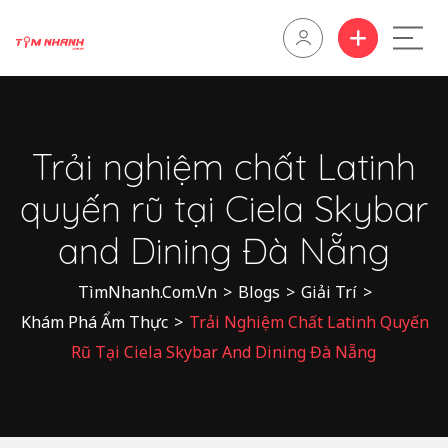
Trải nghiệm chất Latinh
quyến rũ tại Ciela Skybar
and Dining Đà Nẵng
TìmNhanh.Com.Vn
>
Blogs
>
Giải Trí
>
Khám Phá Ẩm Thực
>
Trải Nghiệm Chất Latinh Quyến
Rũ Tại Ciela Skybar And Dining Đà Nẵng