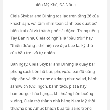
biển Mỹ Khê, Đà Nẵng
Ciela Skybar and Dining toạ lạc trên tầng 26 của
khách sạn, với tầm nhìn toàn cảnh bao quát bờ
biển trải dài và thành phố sôi động. Trong tiếng
Tây Ban Nha, Ciela có nghĩa là “bầu trời” hay
“thiên đường”, thể hiện vẻ đẹp bao la, kỳ thú
của bầu trời và tự nhiên.
Ban ngày, Ciela Skybar and Dining là quầy bar
phong cách bên hồ bơi, phục vụ các loại đồ uống
hấp dẫn và đồ ăn nhẹ đa dạng như: salad, bánh
sandwich tươi ngon, bánh taco, pizza hay
hamburger hảo hạng…; khi hoàng hôn buông
xuống, Ciela trở thành nhà hàng Nam Mỹ thời
thượng phục vụ thực khách bữa tối sang trọng.