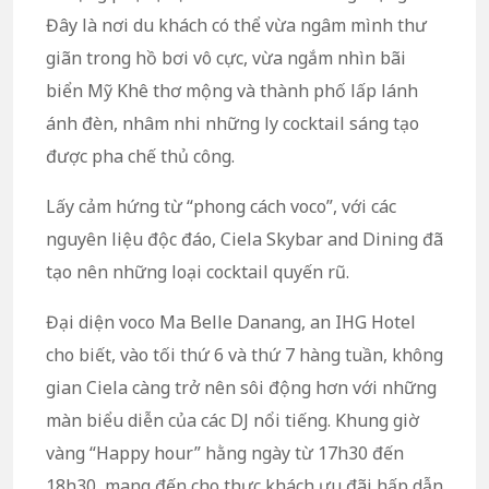
Đây là nơi du khách có thể vừa ngâm mình thư
giãn trong hồ bơi vô cực, vừa ngắm nhìn bãi
biển Mỹ Khê thơ mộng và thành phố lấp lánh
ánh đèn, nhâm nhi những ly cocktail sáng tạo
được pha chế thủ công.
Lấy cảm hứng từ “phong cách voco”, với các
nguyên liệu độc đáo, Ciela Skybar and Dining đã
tạo nên những loại cocktail quyến rũ.
Đại diện voco Ma Belle Danang, an IHG Hotel
cho biết, vào tối thứ 6 và thứ 7 hàng tuần, không
gian Ciela càng trở nên sôi động hơn với những
màn biểu diễn của các DJ nổi tiếng. Khung giờ
vàng “Happy hour” hằng ngày từ 17h30 đến
18h30, mang đến cho thực khách ưu đãi hấp dẫn