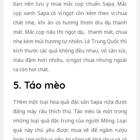
bạn nên lưu ý mua mắc cọp chuẩn Sapa. Mắc
cọp xanh Sapa có vị ngọt còn kèm theo vị chua
chát nhẹ, khi ăn có hương thơm dìu dịu thanh
mát. Mắc cọp nâu thì ngọt dịu, thanh mát, chua
nhẹ kèm mùi hương tự nhiên. Lê Trung Quốc thì
kích thước các quả không đều nhau, vỏ sần sùi,
màu đậm hơn nhiều, vị ngọt chua nhưng ngoài
ra còn hơi chát.
5. Táo mèo
Thêm một loại hoa quả đặc sản Sapa nữa được
đấng mày râu thích thú. Táo mèo là một trong
những loại quả đặc trưng của người Mông. Loại
quả này chủ yếu được mua về để ngâm rượu
hoặc làm giấm vì nếu ăn sống sẽ khá chua và có