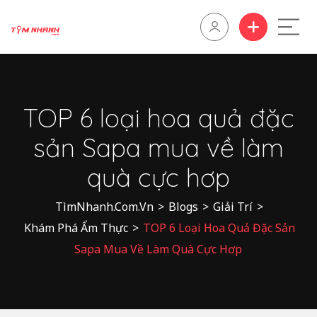
TOP 6 loại hoa quả đặc
sản Sapa mua về làm
quà cực hơp
TìmNhanh.Com.Vn
>
Blogs
>
Giải Trí
>
Khám Phá Ẩm Thực
>
TOP 6 Loại Hoa Quả Đặc Sản
Sapa Mua Về Làm Quà Cực Hơp