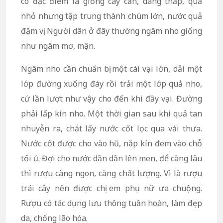
có đặc điểm là giống cây cằn, dáng thấp, quả
nhỏ nhưng tập trung thành chùm lớn, nước quả
đậm vị. Người dân ở đây thường ngâm nho giống
như ngâm mơ, mận.
Ngâm nho cần chuẩn bị một cái vại lớn, dải một
lớp đường xuống đáy rồi trải một lớp quả nho,
cứ lần lượt như vậy cho đến khi đầy vại. Đường
phải lấp kín nho. Một thời gian sau khi quả tan
nhuyễn ra, chắt lấy nước cốt lọc qua vải thưa.
Nước cốt được cho vào hũ, nắp kín đem vào chỗ
tối ủ. Đợi cho nước dần dần lên men, để càng lâu
thì rượu càng ngon, càng chất lượng. Vì là rượu
trái cây nên được chị em phụ nữ ưa chuộng.
Rượu có tác dụng lưu thông tuần hoàn, làm đẹp
da, chống lão hóa.