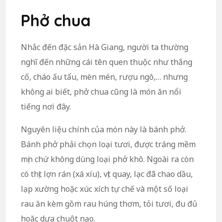
Phở chua
Nhắc đến đặc sản Hà Giang, người ta thường
nghĩ đến những cái tên quen thuộc như thắng
cố, cháo ấu tẩu, mèn mén, rượu ngô,… nhưng
không ai biết, phở chua cũng là món ăn nổi
tiếng nơi đây.
Nguyên liệu chính của món này là bánh phở.
Bánh phở phải chọn loại tươi, được tráng mềm
mịn chứ không dùng loại phở khô. Ngoài ra còn
có thịt lợn rán (xá xíu), vịt quay, lạc đã chao dầu,
lạp xường hoặc xúc xích tự chế và một số loại
rau ăn kèm gồm rau húng thơm, tỏi tươi, đu đủ
hoặc dưa chuột nạo.