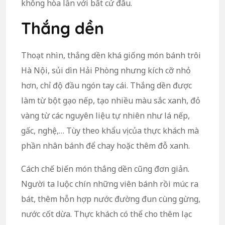
không hòa lẫn với bất cứ đâu.
Thắng dền
Thoạt nhìn, thắng dền khá giống món bánh trôi
Hà Nội, sủi dìn Hải Phòng nhưng kích cỡ nhỏ
hơn, chỉ độ đầu ngón tay cái. Thắng dền được
làm từ bột gạo nếp, tạo nhiều màu sắc xanh, đỏ
vàng từ các nguyên liệu tự nhiên như lá nếp,
gấc, nghệ,… Tùy theo khẩu vị của thực khách mà
phần nhân bánh để chay hoặc thêm đỗ xanh.
Cách chế biến món thắng dền cũng đơn giản.
Người ta luộc chín những viên bánh rồi múc ra
bát, thêm hỗn hợp nước đường đun cùng gừng,
nước cốt dừa. Thực khách có thể cho thêm lạc