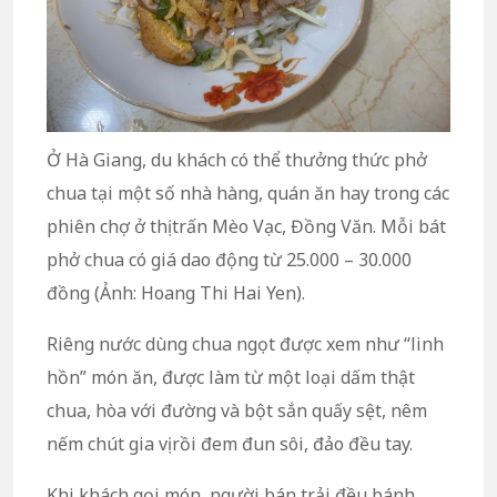
Ở Hà Giang, du khách có thể thưởng thức phở
chua tại một số nhà hàng, quán ăn hay trong các
phiên chợ ở thị trấn Mèo Vạc, Đồng Văn. Mỗi bát
phở chua có giá dao động từ 25.000 – 30.000
đồng (Ảnh: Hoang Thi Hai Yen).
Riêng nước dùng chua ngọt được xem như “linh
hồn” món ăn, được làm từ một loại dấm thật
chua, hòa với đường và bột sắn quấy sệt, nêm
nếm chút gia vị rồi đem đun sôi, đảo đều tay.
Khi khách gọi món, người bán trải đều bánh