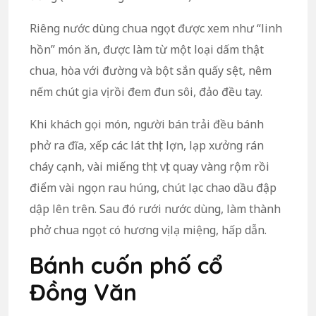
Riêng nước dùng chua ngọt được xem như “linh
hồn” món ăn, được làm từ một loại dấm thật
chua, hòa với đường và bột sắn quấy sệt, nêm
nếm chút gia vị rồi đem đun sôi, đảo đều tay.
Khi khách gọi món, người bán trải đều bánh
phở ra đĩa, xếp các lát thịt lợn, lạp xưởng rán
cháy cạnh, vài miếng thịt vịt quay vàng rộm rồi
điểm vài ngọn rau húng, chút lạc chao dầu đập
dập lên trên. Sau đó rưới nước dùng, làm thành
phở chua ngọt có hương vị lạ miệng, hấp dẫn.
Bánh cuốn phố cổ
Đồng Văn