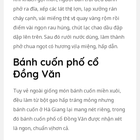
phở ra đĩa, xếp các lát thịt lợn, lạp xưởng rán
cháy cạnh, vài miếng thịt vịt quay vàng rộm rồi
điểm vài ngọn rau húng, chút lạc chao dầu đập
dập lên trên. Sau đó rưới nước dùng, làm thành
phở chua ngọt có hương vị lạ miệng, hấp dẫn.
Bánh cuốn phố cổ
Đồng Văn
Tuy vẻ ngoài giống món bánh cuốn miền xuôi,
đều làm từ bột gạo hấp tráng mỏng nhưng
bánh cuốn ở Hà Giang lại mang nét riêng, trong
đó bánh cuốn phố cổ Đồng Văn được nhận xét
là ngon, chuẩn vị hơn cả.