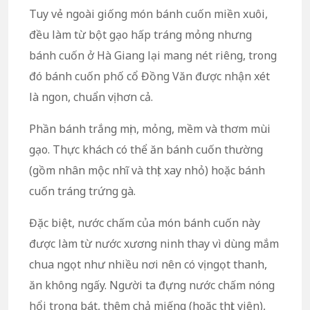
Tuy vẻ ngoài giống món bánh cuốn miền xuôi,
đều làm từ bột gạo hấp tráng mỏng nhưng
bánh cuốn ở Hà Giang lại mang nét riêng, trong
đó bánh cuốn phố cổ Đồng Văn được nhận xét
là ngon, chuẩn vị hơn cả.
Phần bánh trắng mịn, mỏng, mềm và thơm mùi
gạo. Thực khách có thể ăn bánh cuốn thường
(gồm nhân mộc nhĩ và thịt xay nhỏ) hoặc bánh
cuốn tráng trứng gà.
Đặc biệt, nước chấm của món bánh cuốn này
được làm từ nước xương ninh thay vì dùng mắm
chua ngọt như nhiều nơi nên có vị ngọt thanh,
ăn không ngấy. Người ta đựng nước chấm nóng
hổi trong bát, thêm chả miếng (hoặc thịt viên),