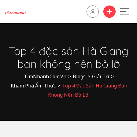
Top 4 đặc sản Hà Giang
bạn không nên bỏ lỡ
TìmNhanh.Com.Vn
>
Blogs
>
Giải Trí
>
Khám Phá Ẩm Thực
>
Top 4 Đặc Sản Hà Giang Bạn
Không Nên Bỏ Lỡ