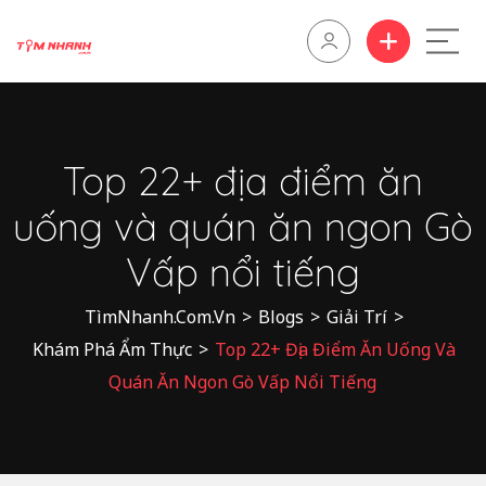
Top 22+ địa điểm ăn
uống và quán ăn ngon Gò
Vấp nổi tiếng
TìmNhanh.Com.Vn
>
Blogs
>
Giải Trí
>
Khám Phá Ẩm Thực
>
Top 22+ Địa Điểm Ăn Uống Và
Quán Ăn Ngon Gò Vấp Nổi Tiếng