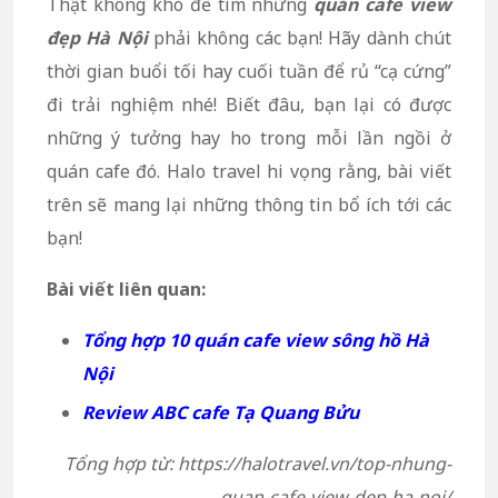
Thật không khó để tìm những
quán cafe view
đẹp Hà Nội
phải không các bạn! Hãy dành chút
thời gian buổi tối hay cuối tuần để rủ “cạ cứng”
đi trải nghiệm nhé! Biết đâu, bạn lại có được
những ý tưởng hay ho trong mỗi lần ngồi ở
quán cafe đó. Halo travel hi vọng rằng, bài viết
trên sẽ mang lại những thông tin bổ ích tới các
bạn!
Bài viết liên quan:
Tổng hợp 10 quán cafe view sông hồ Hà
Nội
Review ABC cafe Tạ Quang Bửu
Tổng hợp từ: https://halotravel.vn/top-nhung-
quan-cafe-view-dep-ha-noi/