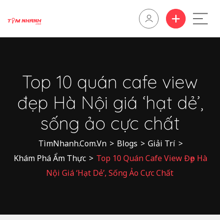
Top 10 quán cafe view
đẹp Hà Nội giá ‘hạt dẻ’,
sống ảo cực chất
TìmNhanh.Com.Vn
>
Blogs
>
Giải Trí
>
Khám Phá Ẩm Thực
>
Top 10 Quán Cafe View Đẹp Hà
Nội Giá ‘hạt Dẻ’, Sống Ảo Cực Chất