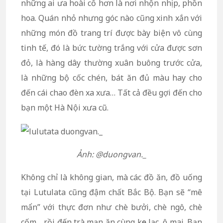
những ai ưa hoài cổ hơn là nơi nhộn nhịp, phồn
hoa. Quán nhỏ nhưng góc nào cũng xinh xắn với
những món đồ trang trí được bày biện vô cùng
tinh tế, đó là bức tường trắng với cửa được sơn
đỏ, là hàng dây thường xuân buông trước cửa,
là những bộ cốc chén, bát ăn đủ màu hay cho
đến cái chao đèn xa xưa… Tất cả đều gợi đến cho
bạn một Hà Nội xưa cũ.
Ảnh: @duongvan._
Không chỉ là không gian, mà các đồ ăn, đồ uống
tại Lutulata cũng đậm chất Bắc Bộ. Bạn sẽ “mê
mẩn” với thực đơn như chè bưởi, chè ngô, chè
cốm… rồi đến trà mạn ăn cùng kẹo lạc, ô mai. Bạn