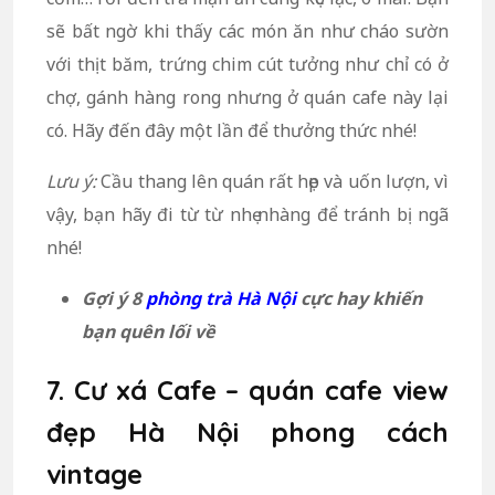
sẽ bất ngờ khi thấy các món ăn như cháo sườn
với thịt băm, trứng chim cút tưởng như chỉ có ở
chợ, gánh hàng rong nhưng ở quán cafe này lại
có. Hãy đến đây một lần để thưởng thức nhé!
Lưu ý:
Cầu thang lên quán rất hẹp và uốn lượn, vì
vậy, bạn hãy đi từ từ nhẹ nhàng để tránh bị ngã
nhé!
Gợi ý 8
phòng trà Hà Nội
cực hay khiến
bạn quên lối về
7. Cư xá Cafe – quán cafe view
đẹp Hà Nội phong cách
vintage