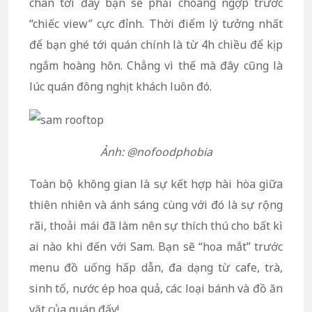
chân tới đây bạn sẽ phải choáng ngợp trước
“chiếc view” cực đỉnh. Thời điểm lý tưởng nhất
để bạn ghé tới quán chính là từ 4h chiều để kịp
ngắm hoàng hôn. Chẳng vì thế mà đây cũng là
lúc quán đông nghịt khách luôn đó.
Ảnh: @nofoodphobia
Toàn bộ không gian là sự kết hợp hài hòa giữa
thiên nhiên và ánh sáng cùng với đó là sự rộng
rãi, thoải mái đã làm nên sự thích thú cho bất kì
ai nào khi đến với Sam. Bạn sẽ “hoa mắt” trước
menu đồ uống hấp dẫn, đa dạng từ cafe, trà,
sinh tố, nước ép hoa quả, các loại bánh và đồ ăn
vặt của quán đấy!