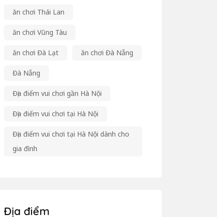
ăn chơi Thái Lan
ăn chơi Vũng Tàu
ăn chơi Đà Lạt
ăn chơi Đà Nẵng
Đà Nẵng
Địa điểm vui chơi gần Hà Nội
Địa điểm vui chơi tại Hà Nội
Địa điểm vui chơi tại Hà Nội dành cho
gia đình
Địa điểm