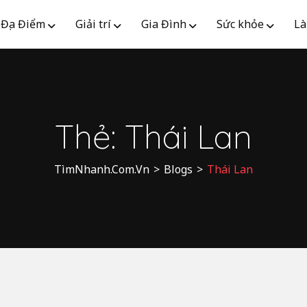
Địa Điểm
Giải trí
Gia Đình
Sức khỏe
Là
Thẻ:
Thái Lan
TìmNhanh.Com.Vn
>
Blogs
>
Thái Lan