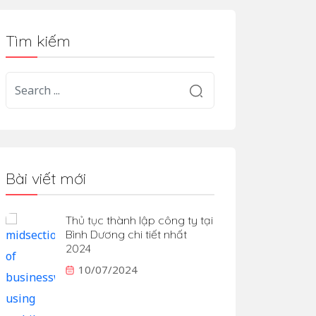
Tìm kiếm
Bài viết mới
Thủ tục thành lập công ty tại
Bình Dương chi tiết nhất
2024
10/07/2024