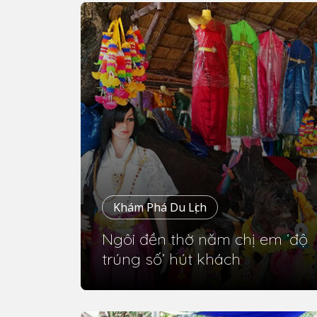
Khám Phá Du Lịch
Ngôi đền thờ năm chị em ‘độ
trúng số’ hút khách