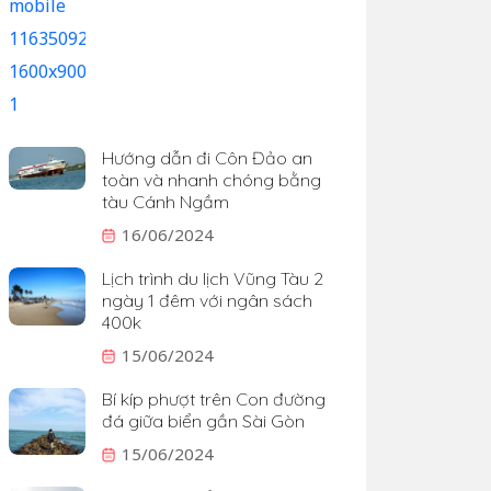
Hướng dẫn đi Côn Đảo an
toàn và nhanh chóng bằng
tàu Cánh Ngầm
16/06/2024
Lịch trình du lịch Vũng Tàu 2
ngày 1 đêm với ngân sách
400k
15/06/2024
Bí kíp phượt trên Con đường
đá giữa biển gần Sài Gòn
15/06/2024