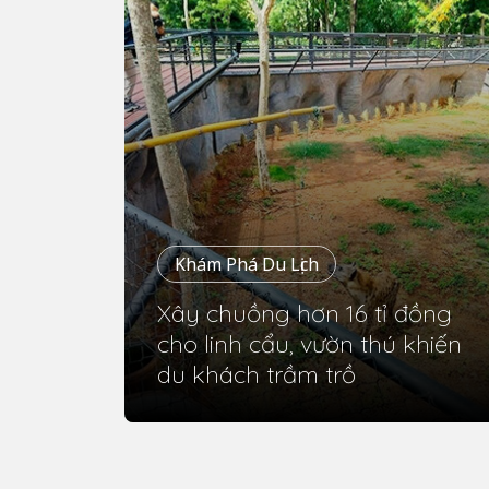
Khám Phá Du Lịch
Xây chuồng hơn 16 tỉ đồng
cho linh cẩu, vườn thú khiến
du khách trầm trồ