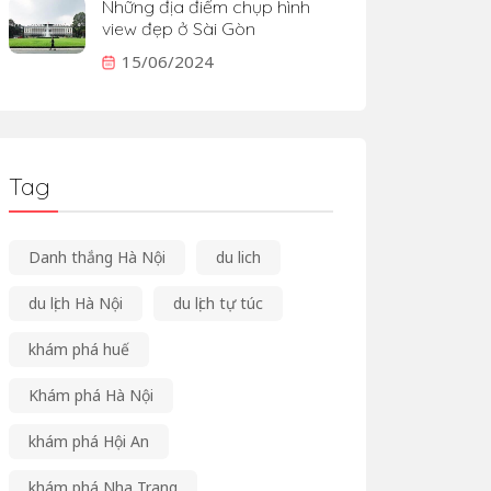
Những địa điểm chụp hình
view đẹp ở Sài Gòn
15/06/2024
Tag
Danh thắng Hà Nội
du lich
du lịch Hà Nội
du lịch tự túc
khám phá huế
Khám phá Hà Nội
khám phá Hội An
khám phá Nha Trang