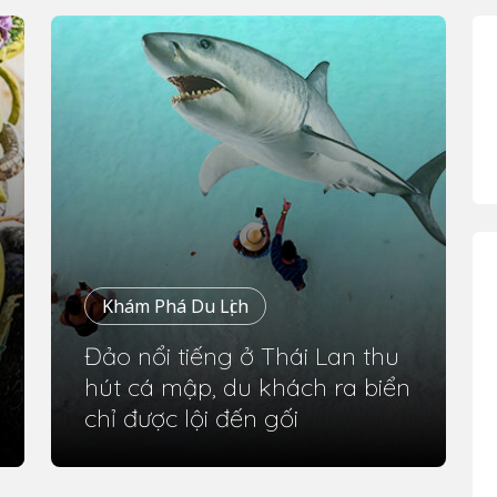
Khám Phá Du Lịch
Đảo nổi tiếng ở Thái Lan thu
hút cá mập, du khách ra biển
chỉ được lội đến gối