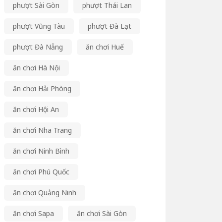
phượt Sài Gòn
phượt Thái Lan
phượt Vũng Tàu
phượt Đà Lạt
phượt Đà Nẵng
ăn chơi Huế
ăn chơi Hà Nội
ăn chơi Hải Phòng
ăn chơi Hội An
ăn chơi Nha Trang
ăn chơi Ninh Bình
ăn chơi Phú Quốc
ăn chơi Quảng Ninh
ăn chơi Sapa
ăn chơi Sài Gòn