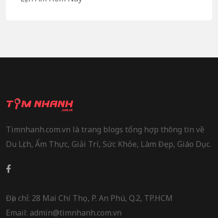
Timnhanh.com.vn là trang blogs tổng hợp thông tin về
Du Lịch, Ẩm Thực, Giải Trí, Sức Khỏe, Làm Đẹp, Giáo Dục.
Địa chỉ: 28 Mai Chí Thọ, P. An Phú, Q.2, TP.HCM
Email: admin@timnhanh.com.vn