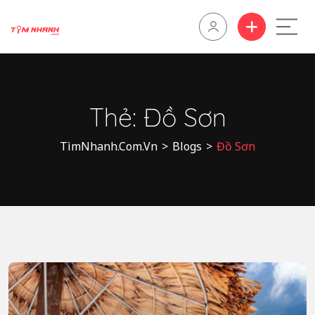
Thẻ:
Đồ Sơn
TìmNhanh.Com.Vn
>
Blogs
>
Đồ Sơn