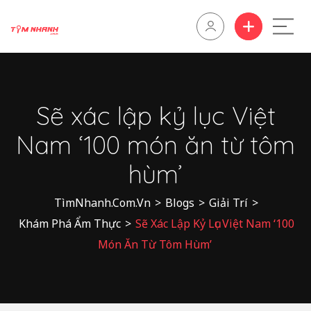
Sẽ xác lập kỷ lục Việt
Nam ‘100 món ăn từ tôm
hùm’
TìmNhanh.Com.Vn
>
Blogs
>
Giải Trí
>
Khám Phá Ẩm Thực
>
Sẽ Xác Lập Kỷ Lục Việt Nam ‘100
Món Ăn Từ Tôm Hùm’