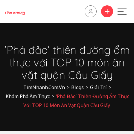
‘Phá đảo’ thiên đường ẩm
thực với TOP 10 món ăn
vặt quận Cầu Giấy
TìmNhanh.Com.Vn
>
Blogs
>
Giải Trí
>
Khám Phá Ẩm Thực
>
‘Phá Đảo’ Thiên Đường Ẩm Thực
Với TOP 10 Món Ăn Vặt Quận Cầu Giấy