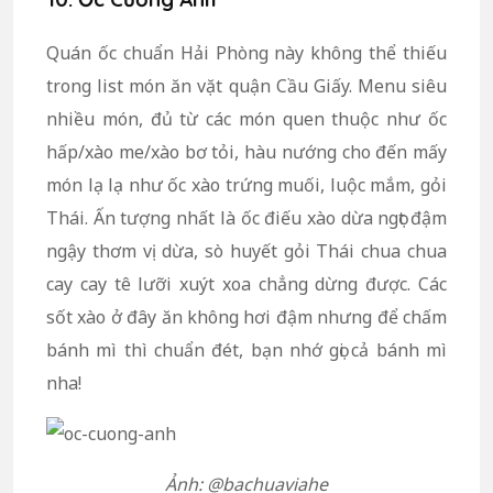
Quán ốc chuẩn Hải Phòng này không thể thiếu
trong list món ăn vặt quận Cầu Giấy. Menu siêu
nhiều món, đủ từ các món quen thuộc như ốc
hấp/xào me/xào bơ tỏi, hàu nướng cho đến mấy
món lạ lạ như ốc xào trứng muối, luộc mắm, gỏi
Thái. Ấn tượng nhất là ốc điếu xào dừa ngọt đậm
ngậy thơm vị dừa, sò huyết gỏi Thái chua chua
cay cay tê lưỡi xuýt xoa chẳng dừng được. Các
sốt xào ở đây ăn không hơi đậm nhưng để chấm
bánh mì thì chuẩn đét, bạn nhớ gọi cả bánh mì
nha!
Ảnh: @bachuaviahe