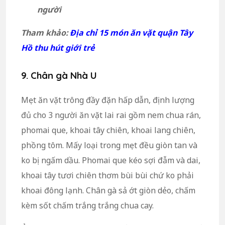
người
Tham khảo:
Địa chỉ 15 món ăn vặt quận Tây
Hồ thu hút giới trẻ
9. Chân gà Nhà U
Mẹt ăn vặt trông đầy đặn hấp dẫn, định lượng
đủ cho 3 người ăn vặt lai rai gồm nem chua rán,
phomai que, khoai tây chiên, khoai lang chiên,
phồng tôm. Mấy loại trong mẹt đều giòn tan và
ko bị ngấm dầu. Phomai que kéo sợi đẫm và dai,
khoai tây tươi chiên thơm bùi bùi chứ ko phải
khoai đông lạnh. Chân gà sả ớt giòn dẻo, chấm
kèm sốt chấm trắng trắng chua cay.