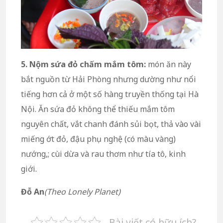
5. Nộm sứa đỏ chấm mắm tôm:
món ăn này
bắt nguồn từ Hải Phòng nhưng dường như nổi
tiếng hơn cả ở một số hàng truyền thống tại Hà
Nội. Ăn sứa đỏ không thể thiếu mắm tôm
nguyên chất, vắt chanh đánh sủi bọt, thả vào vài
miếng ớt đỏ, đậu phụ nghệ (có màu vàng)
nướng,; cùi dừa và rau thơm như tía tô, kinh
giới.
Đỗ An
(Theo Lonely Planet)
Bài viết có hữu ích?