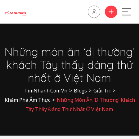
Những món ăn ‘dị thường’
khách Tây thấy đáng thử
nhất ở Việt Nam
TìmNhanh.Com.Vn
>
Blogs
>
Giải Trí
>
Khám Phá Ẩm Thực
>
Những Món Ăn ‘dị Thường’ Khách
Tây Thấy Đáng Thử Nhất Ở Việt Nam