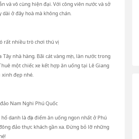
n và vô cùng hiện đại. Với công viên nước và sở
y dài ở đây hoà mà không chán.
 rất nhiều trò chơi thú vị
Tây nhà hàng. Bãi cát vàng mịn, làn nước trong
Thuê một chiếc xe kết hợp ăn uống tại Lê Giang
 xinh đẹp nhé.
n đảo Nam Nghi Phú Quốc
hổ danh là địa điểm ăn uống ngon nhất ở Phú
a đông đảo thực khách gần xa. Đừng bỏ lỡ những
hé!