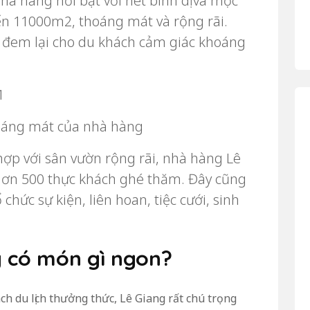
 hàng nổi bật với nét bình dị và mộc
n 11000m2, thoáng mát và rộng rãi.
, đem lại cho du khách cảm giác khoáng
oáng mát của nhà hàng
 hợp với sân vườn rộng rãi, nhà hàng Lê
hơn 500 thực khách ghé thăm. Đây cũng
 chức sự kiện, liên hoan, tiệc cưới, sinh
g có món gì ngon?
h du lịch thưởng thức, Lê Giang rất chú trọng