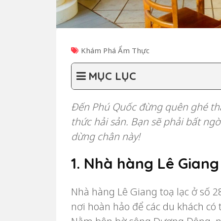
Khám Phá Ẩm Thực
MỤC LỤC
Đến Phú Quốc đừng quên ghé thă
thức hải sản. Bạn sẽ phải bất ng
dừng chân này!
1. Nhà hàng Lê Giang
Nhà hàng Lê Giang toạ lạc ở số 
nơi hoàn hảo để các du khách có 