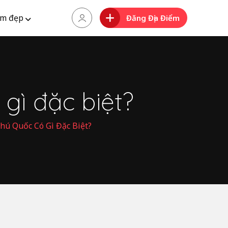
m đẹp
Đăng Địa Điểm
gì đặc biệt?
hú Quốc Có Gì Đặc Biệt?