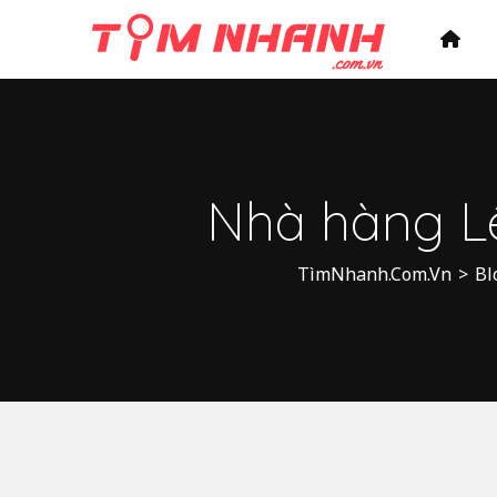
Nhà hàng Lê
TìmNhanh.Com.Vn
>
Bl