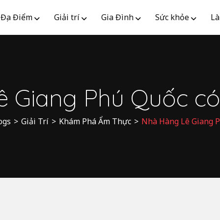
Địa Điểm
Giải trí
Gia Đình
Sức khỏe
Là
 Giang Phú Quốc có 
ogs
>
Giải Trí
>
Khám Phá Ẩm Thực
>
Nhà Hàng Lê Giang P