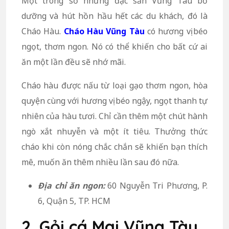
Một trong số những đặc sản Vũng Tàu bổ
dưỡng và hút hồn hầu hết các du khách, đó là
Cháo Hàu.
Cháo Hàu Vũng Tàu
có hương vị béo
ngọt, thơm ngon. Nó có thể khiến cho bất cứ ai
ăn một lần đều sẽ nhớ mãi.
Cháo hàu được nấu từ loại gạo thơm ngon, hòa
quyện cùng với hương vị béo ngậy, ngọt thanh tự
nhiên của hàu tươi. Chỉ cần thêm một chút hành
ngò xắt nhuyễn và một ít tiêu. Thưởng thức
cháo khi còn nóng chắc chắn sẽ khiến bạn thích
mê, muốn ăn thêm nhiều lần sau đó nữa.
Địa chỉ ăn ngon:
60 Nguyễn Tri Phương, P.
6, Quận 5, TP. HCM
2. Gỏi cá Mai Vũng Tàu