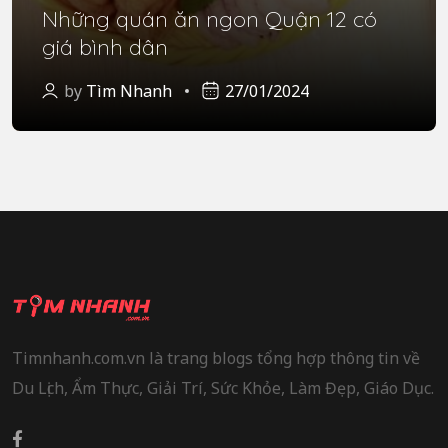
Những quán ăn ngon Quận 12 có
giá bình dân
by
Tìm Nhanh
27/01/2024
Timnhanh.com.vn là trang blogs tổng hợp thông tin về
Du Lịch, Ẩm Thực, Giải Trí, Sức Khỏe, Làm Đẹp, Giáo Dục.