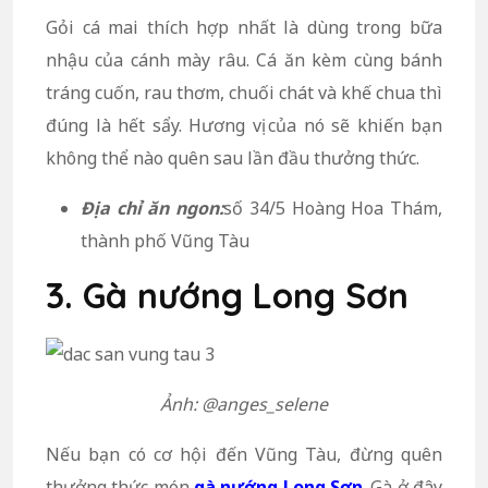
Gỏi cá mai thích hợp nhất là dùng trong bữa
nhậu của cánh mày râu. Cá ăn kèm cùng bánh
tráng cuốn, rau thơm, chuối chát và khế chua thì
đúng là hết sẩy. Hương vị của nó sẽ khiến bạn
không thể nào quên sau lần đầu thưởng thức.
Địa chỉ ăn ngon:
số 34/5 Hoàng Hoa Thám,
thành phố Vũng Tàu
3. Gà nướng Long Sơn
Ảnh: @anges_selene
Nếu bạn có cơ hội đến Vũng Tàu, đừng quên
thưởng thức món
gà nướng Long Sơn
. Gà ở đây