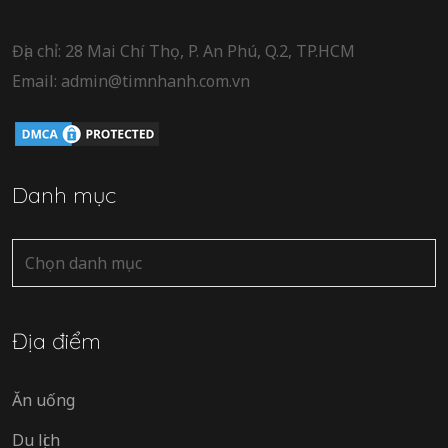
Địa chỉ: 28 Mai Chí Thọ, P. An Phú, Q.2, TP.HCM
Email: admin@timnhanh.com.vn
Danh mục
Danh
mục
Địa điểm
Ăn uống
Du lịch