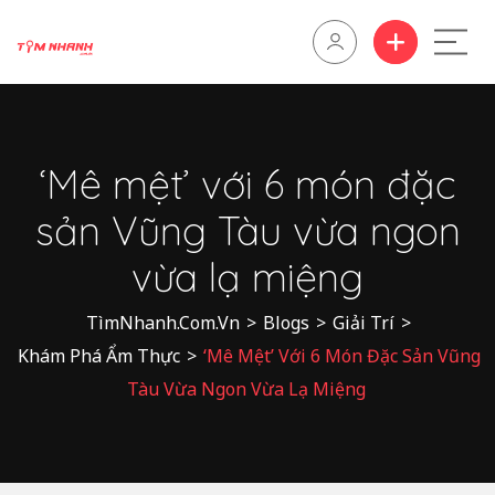
‘Mê mệt’ với 6 món đặc
sản Vũng Tàu vừa ngon
vừa lạ miệng
TìmNhanh.Com.Vn
>
Blogs
>
Giải Trí
>
Khám Phá Ẩm Thực
>
‘Mê Mệt’ Với 6 Món Đặc Sản Vũng
Tàu Vừa Ngon Vừa Lạ Miệng