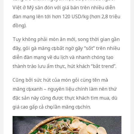
Việt ở Mỹ săn đón với giá bán trên nhiều diễn
đàn mạng lên tới hơn 120 USD/kg (hơn 2,8 triệu
đồng).
Tuy không phải món ăn mới, song thời gian gần
đây, gỏi gà măng cụt bất ngờ gây “sốt” trên nhiều
diễn đàn mạng về du lịch và nhanh chóng tạo
thành trào lưu ẩm thực, hút khách “bắt trend”.
Cũng bởi sức hút của món gỏi cùng tên mà
măng cụt xanh – nguyên liệu chính làm nên thứ
đặc sản này cũng được thực khách tìm mua, dù
giá cao gấp cả chục lần măng cụt chín.