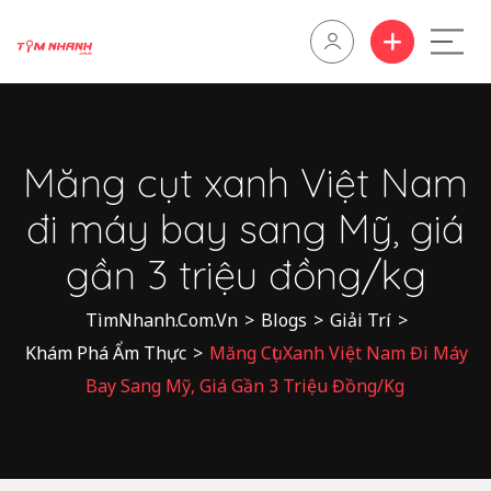
Măng cụt xanh Việt Nam
đi máy bay sang Mỹ, giá
gần 3 triệu đồng/kg
TìmNhanh.Com.Vn
>
Blogs
>
Giải Trí
>
Khám Phá Ẩm Thực
>
Măng Cụt Xanh Việt Nam Đi Máy
Bay Sang Mỹ, Giá Gần 3 Triệu Đồng/kg