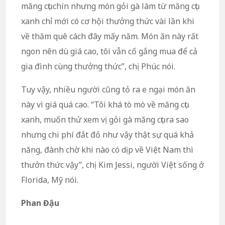
măng cụt chín nhưng món gỏi gà làm từ măng cụt
xanh chỉ mới có cơ hội thưởng thức vài lần khi
về thăm quê cách đây mấy năm. Món ăn này rất
ngon nên dù giá cao, tôi vẫn cố gắng mua để cả
gia đình cùng thưởng thức”, chị Phúc nói.
Tuy vậy, nhiều người cũng tỏ ra e ngại món ăn
này vì giá quá cao. “Tôi khá tò mò về măng cụt
xanh, muốn thử xem vị gỏi gà măng cụt ra sao
nhưng chi phí đắt đỏ như vậy thật sự quá khả
năng, đành chờ khi nào có dịp về Việt Nam thì
thưởn thức vậy”, chị Kim Jessi, người Việt sống ở
Florida, Mỹ nói.
Phan Đậu