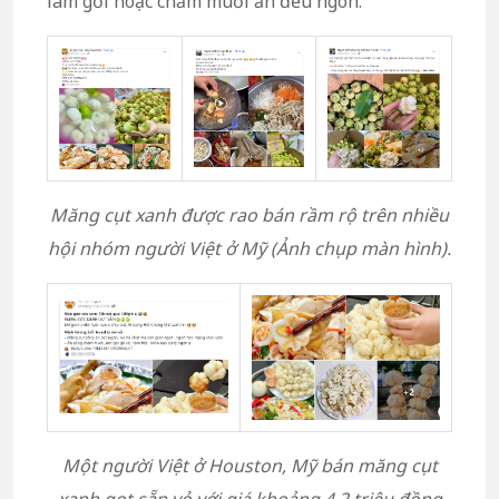
làm gỏi hoặc chấm muối ăn đều ngon.
Măng cụt xanh được rao bán rầm rộ trên nhiều
hội nhóm người Việt ở Mỹ (Ảnh chụp màn hình).
Một người Việt ở Houston, Mỹ bán măng cụt
xanh gọt sẵn vỏ với giá khoảng 4,2 triệu đồng