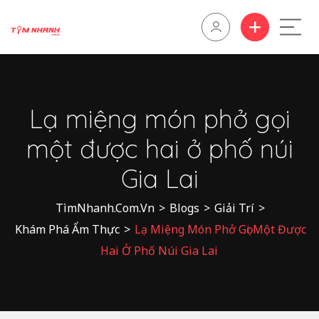
Lạ miệng món phở gọi
một được hai ở phố núi
Gia Lai
TìmNhanh.Com.Vn
>
Blogs
>
Giải Trí
>
Khám Phá Ẩm Thực
>
Lạ Miệng Món Phở Gọi Một Được
Hai Ở Phố Núi Gia Lai