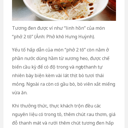
Tương đen được ví như “linh hồn” của món
“phở 2 tô” (Ảnh: Phở khô Hưng Huỳnh).
Yếu tố hấp dẫn của món “phở 2 tô” còn nằm ở
phần nước dùng hầm từ xương heo, được chế
biến cầu kỳ để có độ trong và ngọt thanh tự
nhiên bày biện kèm vài lát thịt bò tươi thái
mỏng. Ngoài ra còn có gầu bò, bò viên xắt miếng
vừa ăn.
Khi thưởng thức, thực khách trộn đều các
nguyên liệu có trong tô, thêm chút rau thơm, giá
đỗ thanh mát và rưới thêm chút tương đen hấp