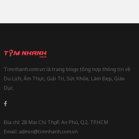
Timnhanh.com.vn là trang blogs tổng hợp thông tin về
Du Lịch, Ẩm Thực, Giải Trí, Sức Khỏe, Làm Đẹp, Giáo
Dục.
Địa chỉ: 28 Mai Chí Thọ, P. An Phú, Q.2, TP.HCM
Email: admin@timnhanh.com.vn