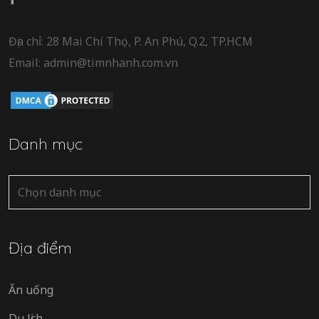
Địa chỉ: 28 Mai Chí Thọ, P. An Phú, Q.2, TP.HCM
Email: admin@timnhanh.com.vn
Danh mục
Danh
mục
Địa điểm
Ăn uống
Du lịch