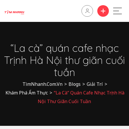
“La cà” quán cafe nhạc
Trịnh Hà Nội thư giãn cuối
tuần
TìmNhanh.Com.Vn
>
Blogs
>
Giải Trí
>
Khám Phá Ẩm Thực
>
“La Cà” Quán Cafe Nhạc Trịnh Hà
Nội Thư Giãn Cuối Tuần