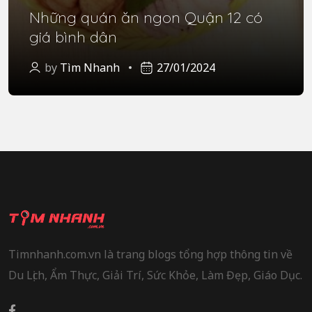
Những quán ăn ngon Quận 12 có
giá bình dân
by
Tìm Nhanh
27/01/2024
Timnhanh.com.vn là trang blogs tổng hợp thông tin về
Du Lịch, Ẩm Thực, Giải Trí, Sức Khỏe, Làm Đẹp, Giáo Dục.