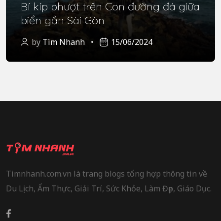
Bí kíp phượt trên Con đường đá giữa
biển gần Sài Gòn
by
Tìm Nhanh
15/06/2024
Timnhanh.com.vn là trang blogs tổng hợp thông tin về
Du Lịch, Ẩm Thực, Giải Trí, Sức Khỏe, Làm Đẹp, Giáo Dục.