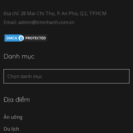
Địa chỉ: 28 Mai Chí Thọ, P. An Phú, Q.2, TP.HCM
Email: admin@timnhanh.com.vn
Danh mục
Danh
mục
Địa điểm
Ăn uống
Du lịch