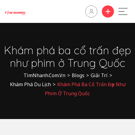
Khám phá ba cổ trấn đẹp
như phim ở Trung Quốc
TìmNhanh.Com.Vn
>
Blogs
>
Giải Trí
>
Khám Phá Du Lịch
>
Khám Phá Ba Cổ Trấn Đẹp Như
Phim Ở Trung Quốc