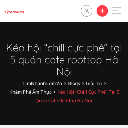
Kéo hội “chill cực phê” tại
5 quán cafe rooftop Hà
Nội
TìmNhanh.Com.Vn
>
Blogs
>
Giải Trí
>
Khám Phá Ẩm Thực
>
Kéo Hội “chill Cực Phê” Tại 5
Quán Cafe Rooftop Hà Nội