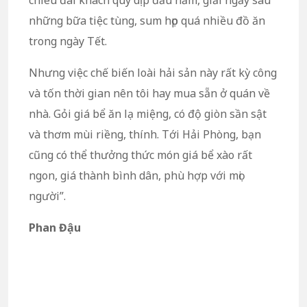
chiêu đãi khách quý dịp đầu năm, giải ngấy sau
những bữa tiệc tùng, sum họp quá nhiều đồ ăn
trong ngày Tết.
Nhưng việc chế biến loài hải sản này rất kỳ công
và tốn thời gian nên tôi hay mua sẵn ở quán về
nhà. Gỏi giá bể ăn lạ miệng, có độ giòn sần sật
và thơm mùi riềng, thính. Tới Hải Phòng, bạn
cũng có thể thưởng thức món giá bể xào rất
ngon, giá thành bình dân, phù hợp với mọi
người”.
Phan Đậu