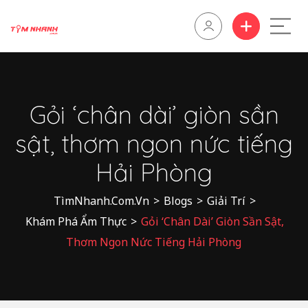
Gỏi ‘chân dài’ giòn sần
sật, thơm ngon nức tiếng
Hải Phòng
TìmNhanh.Com.Vn
>
Blogs
>
Giải Trí
>
Khám Phá Ẩm Thực
>
Gỏi ‘chân Dài’ Giòn Sần Sật,
Thơm Ngon Nức Tiếng Hải Phòng