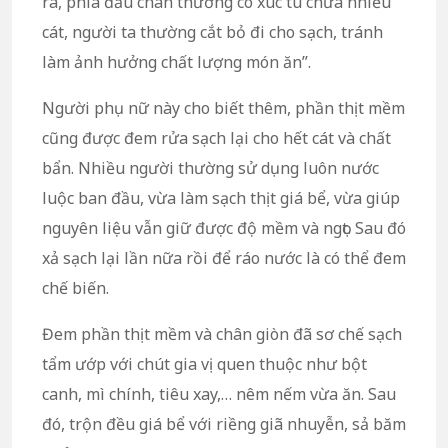
ra, phía đầu chân thường có xúc tu chứa nhiều
cát, người ta thường cắt bỏ đi cho sạch, tránh
làm ảnh hưởng chất lượng món ăn”.
Người phụ nữ này cho biết thêm, phần thịt mềm
cũng được đem rửa sạch lại cho hết cát và chất
bẩn. Nhiều người thường sử dụng luôn nước
luộc ban đầu, vừa làm sạch thịt giá bể, vừa giúp
nguyên liệu vẫn giữ được độ mềm và ngọt. Sau đó
xả sạch lại lần nữa rồi để ráo nước là có thể đem
chế biến.
Đem phần thịt mềm và chân giòn đã sơ chế sạch
tẩm ướp với chút gia vị quen thuộc như bột
canh, mì chính, tiêu xay,… nêm nếm vừa ăn. Sau
đó, trộn đều giá bể với riềng giã nhuyễn, sả băm