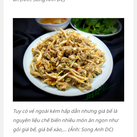
Tuy có vẻ ngoài kém hấp dẫn nhưng giá bể là
nguyên liệu chế biến nhiều món ăn ngon như
gỏi giá bể, giá bể xào,… (Ảnh: Song Anh DC)