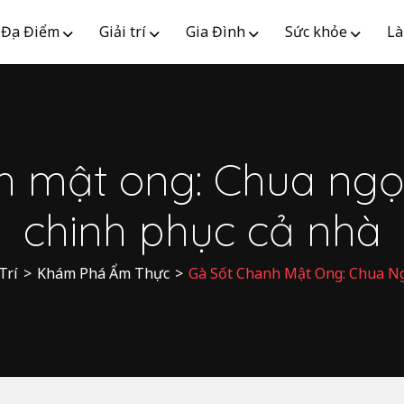
Địa Điểm
Giải trí
Gia Đình
Sức khỏe
Là
nh mật ong: Chua ng
chinh phục cả nhà
Trí
>
Khám Phá Ẩm Thực
>
Gà Sốt Chanh Mật Ong: Chua 