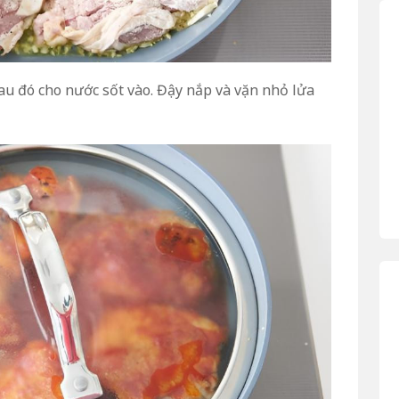
u đó cho nước sốt vào. Đậy nắp và vặn nhỏ lửa