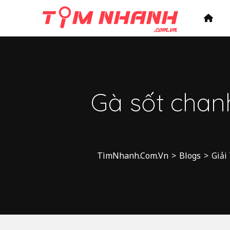
Gà sốt cha
TìmNhanh.Com.Vn
>
Blogs
>
Giải 