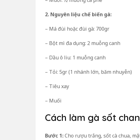
– Muối: ½ muỗng cà phê
2. Nguyên liệu chế biến gà:
– Má đùi hoặc đùi gà: 700gr
– Bột mì đa dụng: 2 muỗng canh
– Dầu ô liu: 1 muỗng canh
– Tỏi: 5gr (1 nhánh lớn, băm nhuyễn)
– Tiêu xay
– Muối
Cách làm gà sốt cha
Bước 1:
Cho rượu trắng, sốt cà chua, mậ