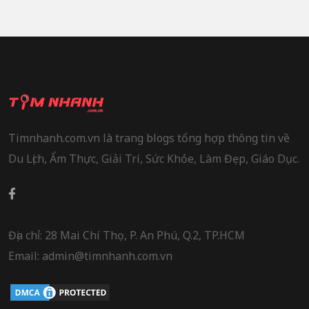
Timnhanh.com.vn là trang blogs tổng hợp thông tin về
Du Lịch, Ẩm Thực, Giải Trí, Sức Khỏe, Làm Đẹp, Giáo Dục.
Địa chỉ: 28 Mai Chí Thọ, P. An Phú, Q.2, TP.HCM
Email: admin@timnhanh.com.vn