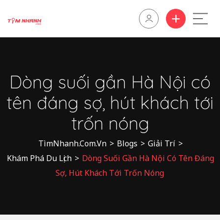
Dòng suối gần Hà Nội có
tên đáng sợ, hút khách tới
trốn nóng
TìmNhanh.Com.Vn
>
Blogs
>
Giải Trí
>
Khám Phá Du Lịch
>
Dòng Suối Gần Hà Nội Có Tên Đáng
Sợ, Hút Khách Tới Trốn Nóng