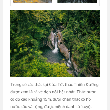
Trong số các thác tại Cửa Tử, thác Thiên Đường
được xem là có vẻ đẹp nổi bật nhất. Thác nước
có độ cao khoảng 15m, dưới chân thác có hồ
nước sâu và rộng, được mệnh danh là “tuyệt