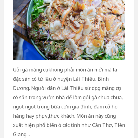
Gỏi gà măng cụt không phải món ăn mới mà là
đặc sản có từ lâu ở huyện Lái Thiêu, Bình
Dương. Người dân ở Lái Thiêu sử dụng măng cụt
có sẵn trong vườn nhà để làm gỏi gà chua chua,
ngọt ngọt trong bữa cơm gia đình, đám cỗ họ
hàng hay phục vụ thực khách. Món ăn này cũng
xuất hiện phổ biến ở các tỉnh như Cần Thơ, Tiền
Giang…