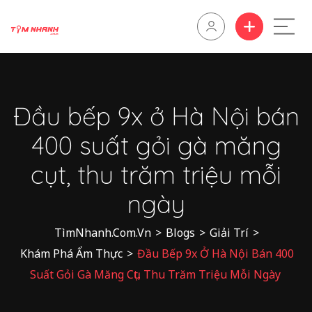
Đầu bếp 9x ở Hà Nội bán
400 suất gỏi gà măng
cụt, thu trăm triệu mỗi
ngày
TìmNhanh.Com.Vn
>
Blogs
>
Giải Trí
>
Khám Phá Ẩm Thực
>
Đầu Bếp 9x Ở Hà Nội Bán 400
Suất Gỏi Gà Măng Cụt, Thu Trăm Triệu Mỗi Ngày