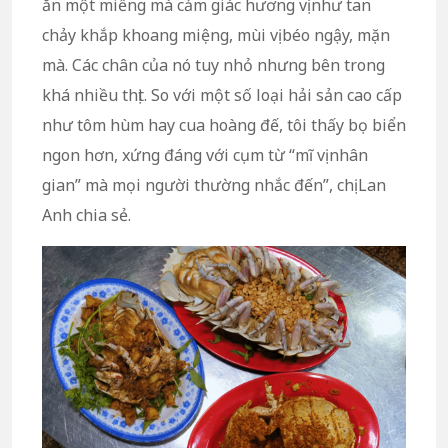
ăn một miếng mà cảm giác hương vị như tan
chảy khắp khoang miệng, mùi vị béo ngậy, mặn
mà. Các chân của nó tuy nhỏ nhưng bên trong
khá nhiều thịt. So với một số loại hải sản cao cấp
như tôm hùm hay cua hoàng đế, tôi thấy bọ biển
ngon hơn, xứng đáng với cụm từ “mĩ vị nhân
gian” mà mọi người thường nhắc đến”, chị Lan
Anh chia sẻ.