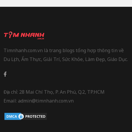
Timnhanh.com.vn là trang blogs tổng hợp thông tin về
Du Lịch, Ẩm Thực, Giải Trí, Sức Khỏe, Làm Đẹp, Giáo Dục.
Địa chỉ: 28 Mai Chí Thọ, P. An Phú, Q.2, TP.HCM
Email: admin@timnhanh.com.vn