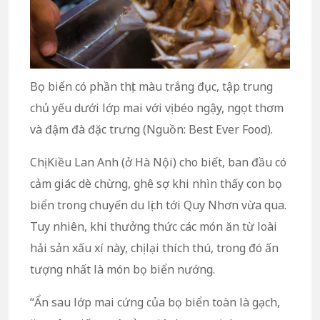
Bọ biển có phần thịt màu trắng đục, tập trung
chủ yếu dưới lớp mai với vị béo ngậy, ngọt thơm
và đậm đà đặc trưng (Nguồn: Best Ever Food).
Chị Kiều Lan Anh (ở Hà Nội) cho biết, ban đầu có
cảm giác dè chừng, ghê sợ khi nhìn thấy con bọ
biển trong chuyến du lịch tới Quy Nhơn vừa qua.
Tuy nhiên, khi thưởng thức các món ăn từ loài
hải sản xấu xí này, chị lại thích thú, trong đó ấn
tượng nhất là món bọ biển nướng.
“Ẩn sau lớp mai cứng của bọ biển toàn là gạch,