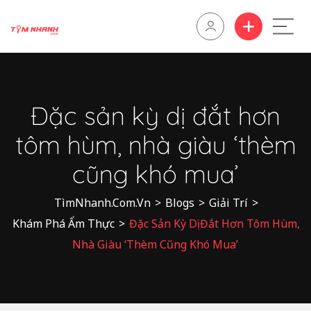
Đặc sản kỳ dị đắt hơn
tôm hùm, nhà giàu ‘thèm
cũng khó mua’
TìmNhanh.Com.Vn
>
Blogs
>
Giải Trí
>
Khám Phá Ẩm Thực
>
Đặc Sản Kỳ Dị Đắt Hơn Tôm Hùm,
Nhà Giàu ‘thèm Cũng Khó Mua’