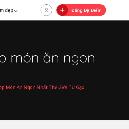
m đẹp
Đăng Địa Điểm
op món ăn ngon
op Món Ăn Ngon Nhất Thế Giới Từ Gạo