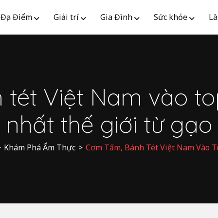
Địa Điểm
Giải trí
Gia Đình
Sức khỏe
Là
 tét Việt Nam vào t
nhất thế giới từ gạo
>
Khám Phá Ẩm Thực
>
Cơm Tấm, Bánh Tét Việt Nam Vào T