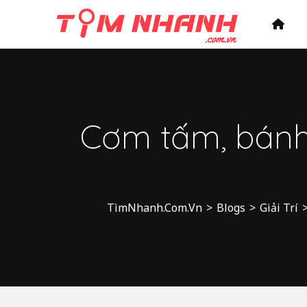
Cơm tấm, bánh
TìmNhanh.Com.Vn
>
Blogs
>
Giải Trí