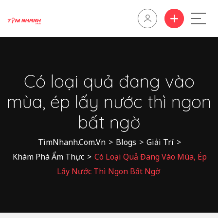
Có loại quả đang vào
mùa, ép lấy nước thì ngon
bất ngờ
TìmNhanh.Com.Vn
>
Blogs
>
Giải Trí
>
Khám Phá Ẩm Thực
>
Có Loại Quả Đang Vào Mùa, Ép
Lấy Nước Thì Ngon Bất Ngờ