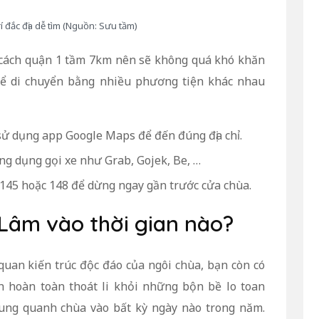
rí đắc địa dễ tìm (Nguồn: Sưu tầm)
ịa cách quận 1 tầm 7km nên sẽ không quá khó khăn
thể di chuyển bằng nhiều phương tiện khác nhau
sử dụng app Google Maps để đến đúng địa chỉ.
ứng dụng gọi xe như Grab, Gojek, Be, …
145 hoặc 148 để dừng ngay gần trước cửa chùa.
 Lâm vào thời gian nào?
quan kiến trúc độc đáo của ngôi chùa, bạn còn có
h hoàn toàn thoát li khỏi những bộn bề lo toan
ung quanh chùa vào bất kỳ ngày nào trong năm.