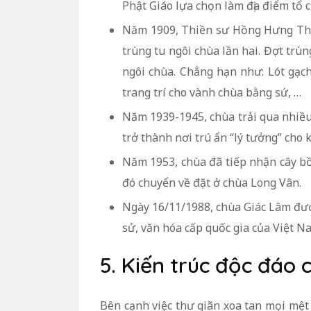
Phật Giáo lựa chọn làm địa điểm tổ c
Năm 1909, Thiền sư Hồng Hưng Thạn
trùng tu ngôi chùa lần hai. Đợt trùn
ngôi chùa. Chẳng hạn như: Lót gạch
trang trí cho vành chùa bằng sứ, …
Năm 1939-1945, chùa trải qua nhiều 
trở thành nơi trú ẩn “lý tưởng” cho
Năm 1953, chùa đã tiếp nhận cây bồ 
đó chuyển về đặt ở chùa Long Vân.
Ngày 16/11/1988, chùa Giác Lâm được
sử, văn hóa cấp quốc gia của Việt N
5. Kiến trúc độc đáo
Bên cạnh việc thư giãn xoa tan mọi mệt 