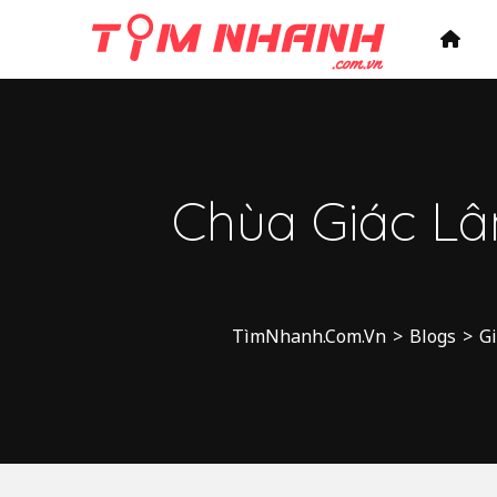
Chùa Giác Lâ
TìmNhanh.Com.Vn
>
Blogs
>
Gi