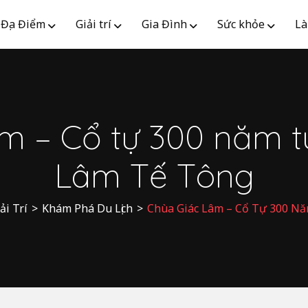
Địa Điểm
Giải trí
Gia Đình
Sức khỏe
Là
m – Cổ tự 300 năm tu
Lâm Tế Tông
ải Trí
>
Khám Phá Du Lịch
>
Chùa Giác Lâm – Cổ Tự 300 Nă