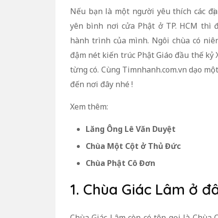
Nếu bạn là một người yêu thích các đị
yên bình nơi cửa Phật ở TP. HCM thì
hành trình của mình. Ngôi chùa có niê
đậm nét kiến trúc Phật Giáo đầu thế kỷ
từng có. Cùng Timnhanh.com.vn dạo một
đến nơi đây nhé !
Xem thêm:
Lăng Ông Lê Văn Duyệt
Chùa Một Cột ở Thủ Đức
Chùa Phật Cô Đơn
1. Chùa Giác Lâm ở đ
Chùa Giác Lâm còn có tên gọi là Chùa