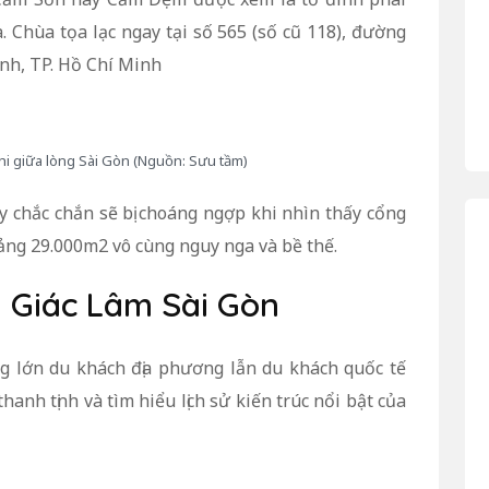
Chùa tọa lạc ngay tại số 565 (số cũ 118), đường
nh, TP. Hồ Chí Minh
i giữa lòng Sài Gòn (Nguồn: Sưu tầm)
 chắc chắn sẽ bị choáng ngợp khi nhìn thấy cổng
ng 29.000m2 vô cùng nguy nga và bề thế.
a Giác Lâm Sài Gòn
 lớn du khách địa phương lẫn du khách quốc tế
anh tịnh và tìm hiểu lịch sử kiến trúc nổi bật của