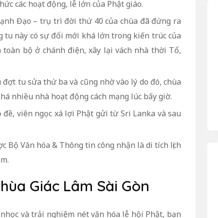
hức các hoạt động, lễ lớn của Phật giáo.
h Đạo – trụ trì đời thứ 40 của chùa đã đứng ra
g tu này có sự đổi mới khá lớn trong kiến trúc của
 toàn bộ ở chánh điện, xây lại vách nhà thời Tổ,
đợt tu sửa thứ ba và cũng nhờ vào lý do đó, chùa
 khá nhiều nhà hoạt động cách mạng lúc bấy giờ.
đề, viên ngọc xá lợi Phật gửi từ Sri Lanka và sau
 Bộ Văn hóa & Thông tin công nhận là di tích lịch
am.
 chùa Giác Lâm Sài Gòn
nhọc và trải nghiệm nét văn hóa lễ hội Phật, bạn