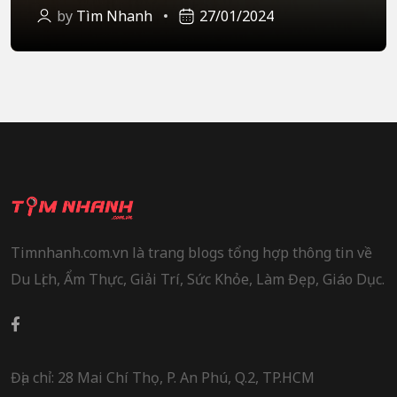
by
Tìm Nhanh
27/01/2024
Timnhanh.com.vn là trang blogs tổng hợp thông tin về
Du Lịch, Ẩm Thực, Giải Trí, Sức Khỏe, Làm Đẹp, Giáo Dục.
Địa chỉ: 28 Mai Chí Thọ, P. An Phú, Q.2, TP.HCM