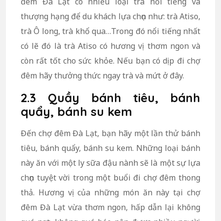
đêm Đà Lạt
có nhiều loại trà nổi tiếng và
thượng hạng để du khách lựa chọn như: trà Atiso,
trà Ô long, trà khổ qua…Trong đó nổi tiếng nhất
có lẽ đó là trà Atiso có hương vị thơm ngon và
còn rất tốt cho sức khỏe. Nếu bạn có dịp đi chợ
đêm hãy thưởng thức ngay trà và mứt ở đây.
2.3 Quầy bánh tiêu, bánh
quẩy, bánh su kem
Đến chợ đêm Đà Lạt, bạn hãy một lần thử bánh
tiêu, bánh quẩy, bánh su kem.
Những loại bánh
này ăn với một ly sữa đậu nành sẽ là một sự lựa
chọn tuyệt vời trong một buổi đi chợ đêm thong
thả. Hương vị của những món ăn này tại chợ
đêm Đà Lạt vừa thơm ngon, hấp dẫn lại không