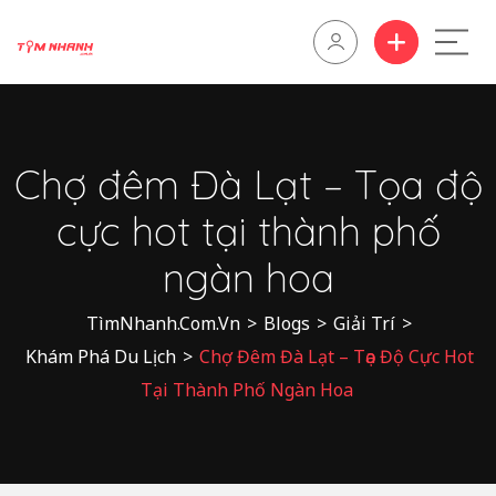
Chợ đêm Đà Lạt – Tọa độ
cực hot tại thành phố
ngàn hoa
TìmNhanh.Com.Vn
>
Blogs
>
Giải Trí
>
Khám Phá Du Lịch
>
Chợ Đêm Đà Lạt – Tọa Độ Cực Hot
Tại Thành Phố Ngàn Hoa