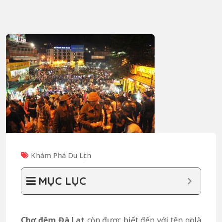
Khám Phá Du Lịch
MỤC LỤC
Chợ đêm Đà Lạt
còn được biết đến với tên gọi là