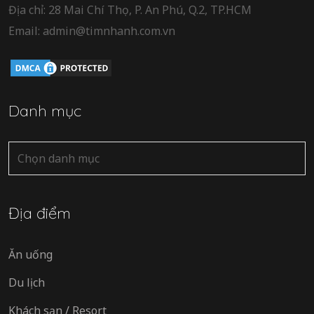
Địa chỉ: 28 Mai Chí Thọ, P. An Phú, Q.2, TP.HCM
Email: admin@timnhanh.com.vn
Danh mục
Danh
mục
Địa điểm
Ăn uống
Du lịch
Khách sạn / Resort