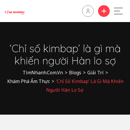
‘Chỉ số kimbap’ là gì mà
khiến người Hàn lo sợ
TìmNhanh.Com.Vn
>
Blogs
>
Giải Trí
>
Khám Phá Ẩm Thực
>
‘Chỉ Số Kimbap’ Là Gì Mà Khiến
Người Hàn Lo Sợ