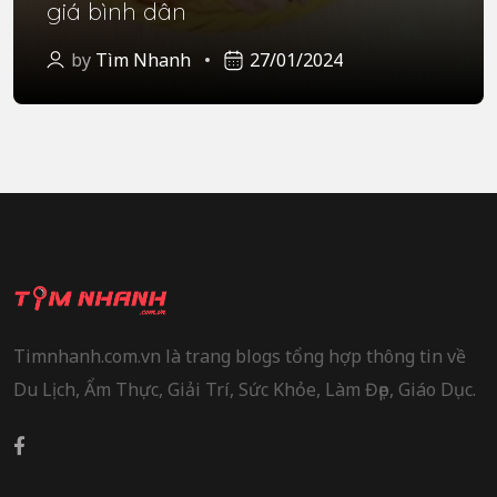
giá bình dân
by
Tìm Nhanh
27/01/2024
Timnhanh.com.vn là trang blogs tổng hợp thông tin về
Du Lịch, Ẩm Thực, Giải Trí, Sức Khỏe, Làm Đẹp, Giáo Dục.