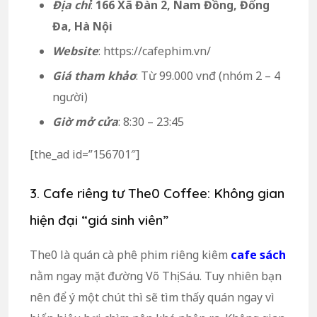
Địa chỉ
:
166 Xã Đàn 2, Nam Đồng, Đống
Đa, Hà Nội
Website
: https://cafephim.vn/
Giá tham khảo
: Từ 99.000 vnđ (nhóm 2 – 4
người)
Giờ mở cửa
: 8:30 – 23:45
[the_ad id=”156701″]
3. Cafe riêng tư The0 Coffee: Không gian
hiện đại “giá sinh viên”
The0 là quán cà phê phim riêng kiêm
cafe sách
nằm ngay mặt đường Võ Thị Sáu. Tuy nhiên bạn
nên để ý một chút thì sẽ tìm thấy quán ngay vì