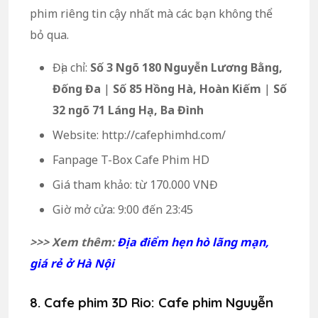
phim riêng tin cậy nhất mà các bạn không thể
bỏ qua.
Địa chỉ:
Số 3 Ngõ 180 Nguyễn Lương Bằng,
Đống Đa
|
Số 85 Hồng Hà, Hoàn Kiếm
|
Số
32 ngõ 71 Láng Hạ, Ba Đình
Website: http://cafephimhd.com/
Fanpage T-Box Cafe Phim HD
Giá tham khảo: từ 170.000 VNĐ
Giờ mở cửa: 9:00 đến 23:45
>>> Xem thêm:
Địa điểm hẹn hò lãng mạn,
giá rẻ ở Hà Nội
8. Cafe phim 3D Rio: Cafe phim Nguyễn