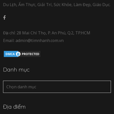
Du Lịch, Ẩm Thực, Giải Trí, Sức Khỏe, Làm Đẹp, Giáo Dục.
Địa chỉ: 28 Mai Chí Thọ, P. An Phú, Q.2, TP.HCM
Email: admin@timnhanh.com.vn
Danh mục
Danh
mục
Địa điểm