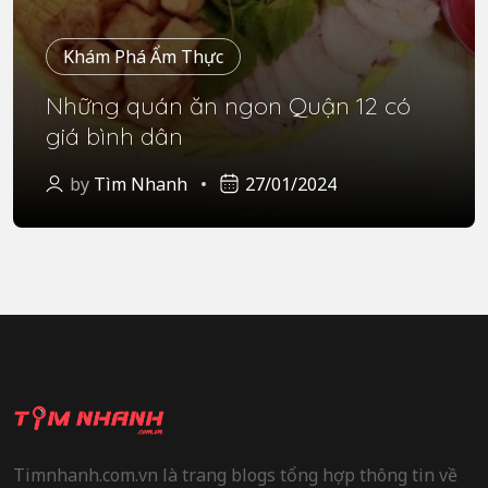
Khám Phá Ẩm Thực
Những quán ăn ngon Quận 12 có
giá bình dân
by
Tìm Nhanh
27/01/2024
Timnhanh.com.vn là trang blogs tổng hợp thông tin về