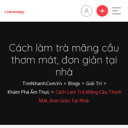
Cách làm trà mãng cầu
thơm mát, đơn giản tại
nhà
TìmNhanh.Com.Vn
>
Blogs
>
Giải Trí
>
Khám Phá Ẩm Thực
>
Cách Làm Trà Mãng Cầu Thơm
Mát, Đơn Giản Tại Nhà