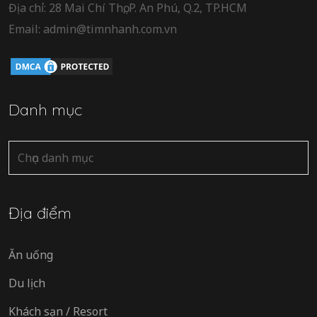
Địa chỉ: 28 Mai Chí Thọ, P. An Phú, Q.2, TP.HCM
Email: admin@timnhanh.com.vn
Danh mục
Danh
mục
Địa điểm
Ăn uống
Du lịch
Khách sạn / Resort