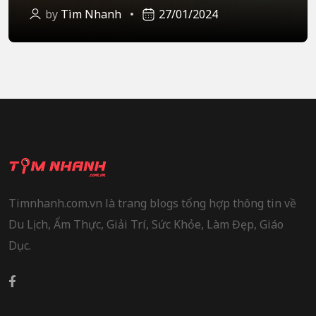
by
Tìm Nhanh
27/01/2024
Timnhanh.com.vn là trang blogs tổng hợp thông tin về
Du Lịch, Ẩm Thực, Giải Trí, Sức Khỏe, Làm Đẹp, Giáo
Dục.