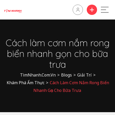
Cách làm cơm nắm rong
biển nhanh gọn cho bữa
trưa
TìmNhanh.Com.Vn
>
Blogs
>
Giải Trí
>
Khám Phá Ẩm Thực
>
Cách Làm Cơm Nắm Rong Biển
Nhanh Gọn Cho Bữa Trưa