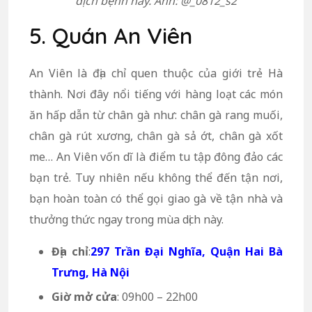
dịch bệnh này. Ảnh: @_0812_s2
5. Quán An Viên
An Viên là địa chỉ quen thuộc của giới trẻ Hà
thành. Nơi đây nổi tiếng với hàng loạt các món
ăn hấp dẫn từ chân gà như: chân gà rang muối,
chân gà rút xương, chân gà sả ớt, chân gà xốt
me… An Viên vốn dĩ là điểm tu tập đông đảo các
bạn trẻ. Tuy nhiên nếu không thể đến tận nơi,
bạn hoàn toàn có thể gọi giao gà về tận nhà và
thưởng thức ngay trong mùa dịch này.
Địa chỉ
:
297 Trần Đại Nghĩa, Quận Hai Bà
Trưng, Hà Nội
Giờ mở cửa
: 09h00 – 22h00