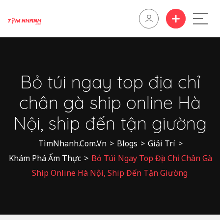
Bỏ túi ngay top địa chỉ
chân gà ship online Hà
Nội, ship đến tận giường
TìmNhanh.Com.Vn
>
Blogs
>
Giải Trí
>
Khám Phá Ẩm Thực
>
Bỏ Túi Ngay Top Địa Chỉ Chân Gà
Ship Online Hà Nội, Ship Đến Tận Giường