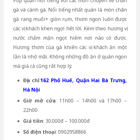
Pop quán nổi tiếng với các món chuyên về chân
gà và cánh gà. Nổi tiếng nhất quán là món chân
gà rang muối+ giòn rụm, thơm ngon luôn được
các vị khách khen ngợi hết lời. Kèm theo hương vị
nước chấm mặn ngọt hiếm nơi nào có được.
Hương thơm của gà khiến các vị khách ăn một
lần là nhớ mãi. Không những đồ ăn ở quán ngon
mà giá cả cũng rất hợp lý.
Địa chỉ
:
162 Phố Huế, Quận Hai Bà Trưng,
Hà Nội
Giờ mở cửa
: 11h00 – 14h00 và 17h00 –
22h00
Giá tiền
: 30.000đ – 100.000đ
Số điện thoại
: 0902958866