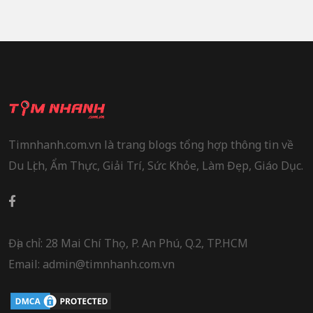
Timnhanh.com.vn là trang blogs tổng hợp thông tin về
Du Lịch, Ẩm Thực, Giải Trí, Sức Khỏe, Làm Đẹp, Giáo Dục.
Địa chỉ: 28 Mai Chí Thọ, P. An Phú, Q.2, TP.HCM
Email: admin@timnhanh.com.vn