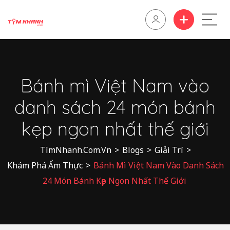
Bánh mì Việt Nam vào
danh sách 24 món bánh
kẹp ngon nhất thế giới
TìmNhanh.Com.Vn
>
Blogs
>
Giải Trí
>
Khám Phá Ẩm Thực
>
Bánh Mì Việt Nam Vào Danh Sách
24 Món Bánh Kẹp Ngon Nhất Thế Giới