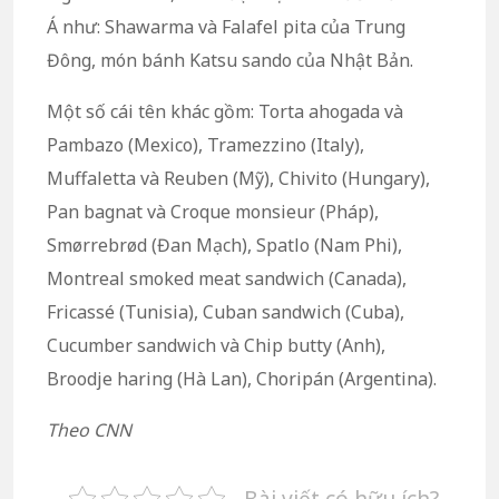
Á như: Shawarma và Falafel pita của Trung
Đông, món bánh Katsu sando của Nhật Bản.
Một số cái tên khác gồm: Torta ahogada và
Pambazo (Mexico), Tramezzino (Italy),
Muffaletta và Reuben (Mỹ), Chivito (Hungary),
Pan bagnat và Croque monsieur (Pháp),
Smørrebrød (Đan Mạch), Spatlo (Nam Phi),
Montreal smoked meat sandwich (Canada),
Fricassé (Tunisia), Cuban sandwich (Cuba),
Cucumber sandwich và Chip butty (Anh),
Broodje haring (Hà Lan), Choripán (Argentina).
Theo CNN
Bài viết có hữu ích?