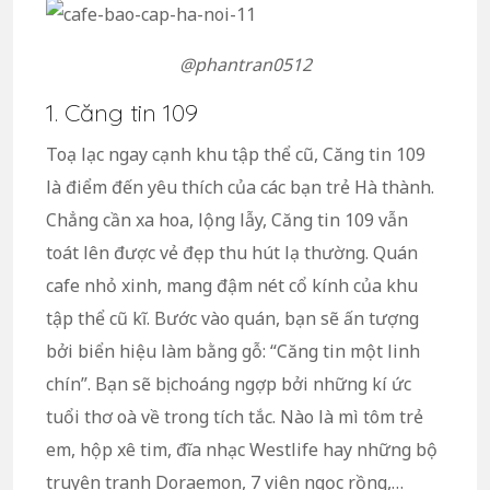
@phantran0512
1. Căng tin 109
Toạ lạc ngay cạnh khu tập thể cũ, Căng tin 109
là điểm đến yêu thích của các bạn trẻ Hà thành.
Chẳng cần xa hoa, lộng lẫy, Căng tin 109 vẫn
toát lên được vẻ đẹp thu hút lạ thường. Quán
cafe nhỏ xinh, mang đậm nét cổ kính của khu
tập thể cũ kĩ. Bước vào quán, bạn sẽ ấn tượng
bởi biển hiệu làm bằng gỗ: “Căng tin một linh
chín”. Bạn sẽ bị choáng ngợp bởi những kí ức
tuổi thơ oà về trong tích tắc. Nào là mì tôm trẻ
em, hộp xê tim, đĩa nhạc Westlife hay những bộ
truyện tranh Doraemon, 7 viên ngọc rồng,…