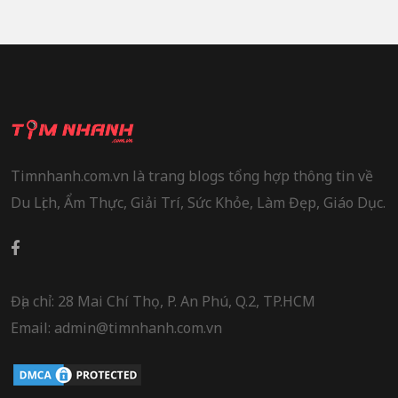
Timnhanh.com.vn là trang blogs tổng hợp thông tin về
Du Lịch, Ẩm Thực, Giải Trí, Sức Khỏe, Làm Đẹp, Giáo Dục.
Địa chỉ: 28 Mai Chí Thọ, P. An Phú, Q.2, TP.HCM
Email: admin@timnhanh.com.vn