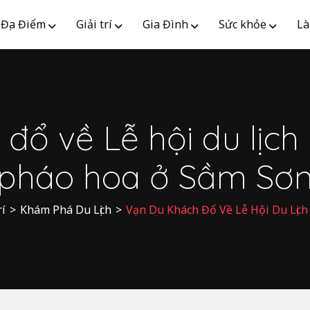
Địa Điểm
Giải trí
Gia Đình
Sức khỏe
Là
đổ về Lễ hội du lịch
pháo hoa ở Sầm Sơ
rí
>
Khám Phá Du Lịch
>
Vạn Du Khách Đổ Về Lễ Hội Du Lịc