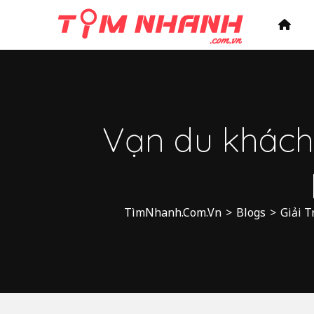
Vạn du khách 
TìmNhanh.Com.Vn
>
Blogs
>
Giải T