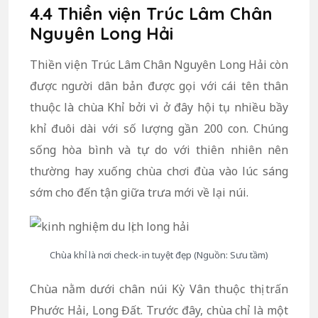
4.4 Thiền viện Trúc Lâm Chân
Nguyên Long Hải
Thiền viện Trúc Lâm Chân Nguyên Long Hải còn
được người dân bản được gọi với cái tên thân
thuộc là chùa Khỉ bởi vì ở đây hội tụ nhiều bầy
khỉ đuôi dài với số lượng gần 200 con. Chúng
sống hòa bình và tự do với thiên nhiên nên
thường hay xuống chùa chơi đùa vào lúc sáng
sớm cho đến tận giữa trưa mới về lại núi.
Chùa khỉ là nơi check-in tuyệt đẹp (Nguồn: Sưu tầm)
Chùa nằm dưới chân núi Kỳ Vân thuộc thị trấn
Phước Hải, Long Đất. Trước đây, chùa chỉ là một