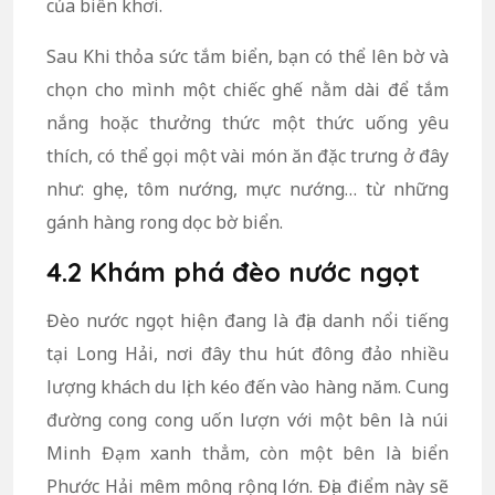
của biển khơi.
Sau Khi thỏa sức tắm biển, bạn có thể lên bờ và
chọn cho mình một chiếc ghế nằm dài để tắm
nắng hoặc thưởng thức một thức uống yêu
thích, có thể gọi một vài món ăn đặc trưng ở đây
như: ghẹ, tôm nướng, mực nướng… từ những
gánh hàng rong dọc bờ biển.
4.2 Khám phá đèo nước ngọt
Đèo nước ngọt hiện đang là địa danh nổi tiếng
tại Long Hải, nơi đây thu hút đông đảo nhiều
lượng khách du lịch kéo đến vào hàng năm. Cung
đường cong cong uốn lượn với một bên là núi
Minh Đạm xanh thẳm, còn một bên là biển
Phước Hải mêm mông rộng lớn. Địa điểm này sẽ