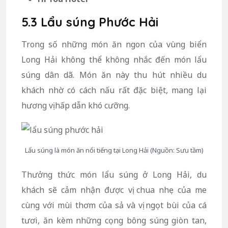
5.3 Lẩu súng Phước Hải
Trong số những món ăn ngon của vùng biển
Long Hải không thể không nhắc đến món lẩu
súng dân dã. Món ăn này thu hút nhiều du
khách nhờ có cách nấu rất đặc biệt, mang lại
hương vị hấp dẫn khó cưỡng.
Lẩu súng là món ăn nổi tiếng tại Long Hải (Nguồn: Sưu tầm)
Thưởng thức món lẩu súng ở Long Hải, du
khách sẽ cảm nhận được vị chua nhẹ của me
cùng với mùi thơm của sả và vị ngọt bùi của cá
tươi, ăn kèm những cọng bông súng giòn tan,