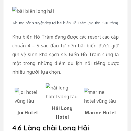
Khung cảnh tuyệt đẹp tại bãi biển Hồ Tràm (Nguồn: Sưu tầm)
Khu biển Hồ Tràm đang được các resort cao cấp
chuẩn 4 – 5 sao đầu tư nên bãi biển được giữ
gìn vệ sinh khá sạch sẽ. Biển Hồ Tràm cũng là
một trong những điểm du lịch nổi tiếng được
nhiều người lựa chọn.
Hải Long
Joi Hotel
Marine Hotel
Hotel
4.6 Làng chài Long Hải