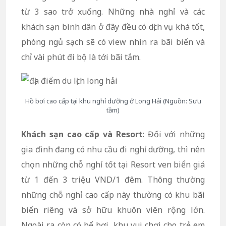
từ 3 sao trở xuống. Những nhà nghỉ và các
khách sạn bình dân ở đây đều có dịch vụ khá tốt,
phòng ngủ sạch sẽ có view nhìn ra bãi biển và
chỉ vài phút đi bộ là tới bãi tắm.
Hồ bơi cao cấp tại khu nghỉ dưỡng ở Long Hải (Nguồn: Sưu
tầm)
Khách sạn cao cấp và Resort
: Đối với những
gia đình đang có nhu cầu đi nghỉ dưỡng, thì nên
chọn những chỗ nghỉ tốt tại Resort ven biển giá
từ 1 đến 3 triệu VND/1 đêm. Thông thường
những chỗ nghỉ cao cấp này thường có khu bãi
biển riêng và sở hữu khuôn viên rộng lớn.
Ngoài ra còn có bể bơi, khu vui chơi cho trẻ em