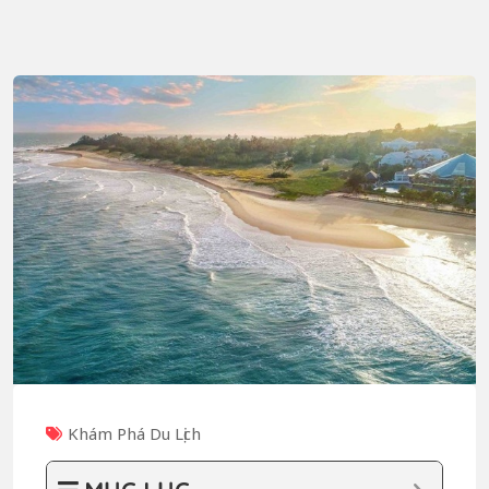
Khám Phá Du Lịch