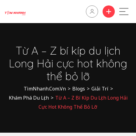
Từ A – Z bí kíp du lịch
Long Hải cực hot không
thể bỏ lỡ
TìmNhanh.Com.Vn
>
Blogs
>
Giải Trí
>
Khám Phá Du Lịch
>
Từ A – Z Bí Kíp Du Lịch Long Hải
Cực Hot Không Thể Bỏ Lỡ