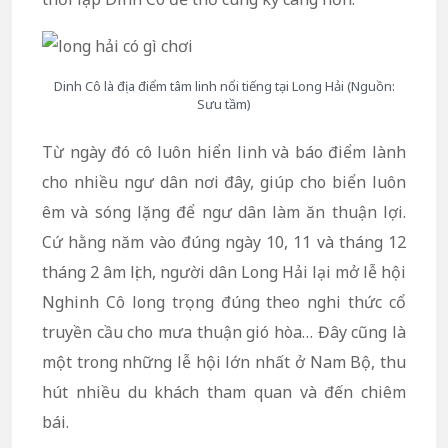
Dinh Cô là địa điểm tâm linh nổi tiếng tại Long Hải (Nguồn:
Sưu tầm)
Từ ngày đó cô luôn hiển linh và báo điểm lành
cho nhiều ngư dân nơi đây, giúp cho biển luôn
êm và sóng lặng để ngư dân làm ăn thuận lợi.
Cứ hằng năm vào đúng ngày 10, 11 và tháng 12
tháng 2 âm lịch, người dân Long Hải lại mở lễ hội
Nghinh Cô long trọng đúng theo nghi thức cổ
truyền cầu cho mưa thuận gió hòa… Đây cũng là
một trong những lễ hội lớn nhất ở Nam Bộ, thu
hút nhiều du khách tham quan và đến chiêm
bái.