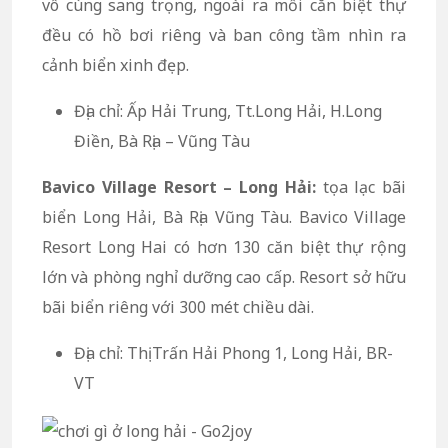
vô cùng sang trọng, ngoài ra mỗi căn biệt thự
đều có hồ bơi riêng và ban công tầm nhìn ra
cảnh biển xinh đẹp.
Địa chỉ: Ấp Hải Trung, Tt.Long Hải, H.Long
Điền, Bà Rịa – Vũng Tàu
Bavico Village Resort – Long Hải:
tọa lạc bãi
biển Long Hải, Bà Rịa Vũng Tàu. Bavico Village
Resort Long Hai có hơn 130 căn biệt thự rộng
lớn và phòng nghỉ dưỡng cao cấp. Resort sở hữu
bãi biển riêng với 300 mét chiều dài.
Địa chỉ: Thị Trấn Hải Phong 1, Long Hải, BR-
VT